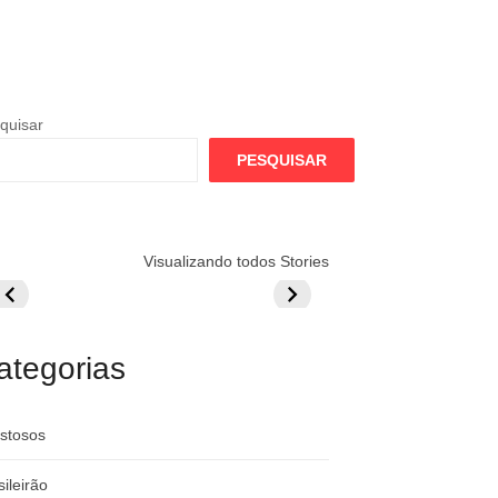
quisar
PESQUISAR
lamengo
Globo quer
Lesão tira
Visualizando todos Stories
repara cartada
rivalizar com
Wesley da Co
ilionária por
CazéTV em
do Mundo
raque
Flamengo x
rgentino
River
ategorias
stosos
sileirão