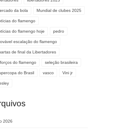
bertadores
libertadores 2025
ercado da bola
Mundial de clubes 2025
otícias do flamengo
otícias do flamengo hoje
pedro
rovável escalação do flamengo
artas de final da Libertadores
eforços do flamengo
seleção brasileira
upercopa do Brasil
vasco
Vini jr
esley
rquivos
ho 2026