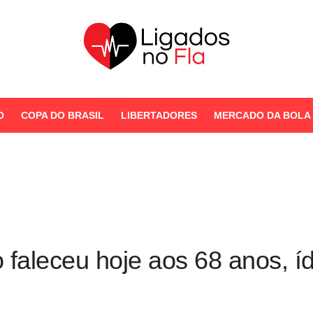
Seu Portal de Notícias do
Flamengo
O
COPA DO BRASIL
LIBERTADORES
MERCADO DA BOLA
STORIES
 faleceu hoje aos 68 anos, í