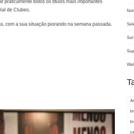
r praticamente todos os títulos mais importantes
ial de Clubes.
Not
eas, com a sua situação piorando na semana passada.
Sel
Sul
Sup
Wal
T
A
br
br
c