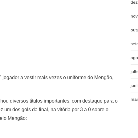
dez
nov
out
set
ago
jul
 3º jogador a vestir mais vezes o uniforme do Mengão,
jun
mai
nhou diversos títulos importantes, com destaque para o
um dos gols da final, na vitória por 3 a 0 sobre o
 pelo Mengão: