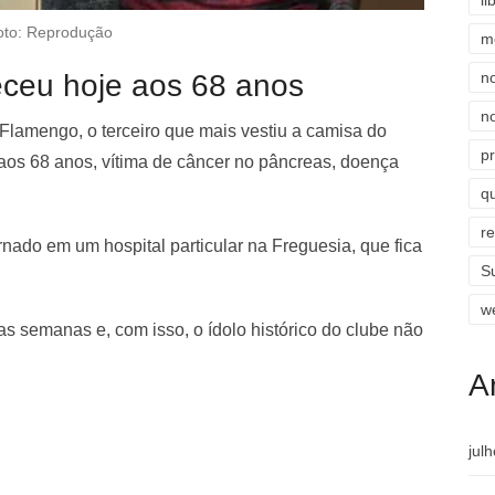
li
oto: Reprodução
m
eceu hoje aos 68 anos
n
n
Flamengo, o terceiro que mais vestiu a camisa do
p
aos 68 anos, vítima de câncer no pâncreas, doença
qu
r
rnado em um hospital particular na Freguesia, que fica
S
w
as semanas e, com isso, o ídolo histórico do clube não
A
jul