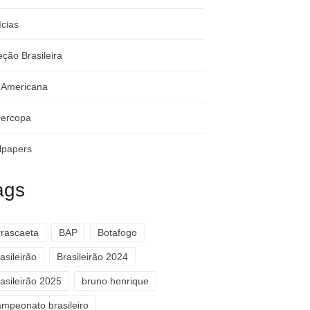
ícias
eção Brasileira
-Americana
ercopa
lpapers
ags
rrascaeta
BAP
Botafogo
asileirão
Brasileirão 2024
asileirão 2025
bruno henrique
ampeonato brasileiro