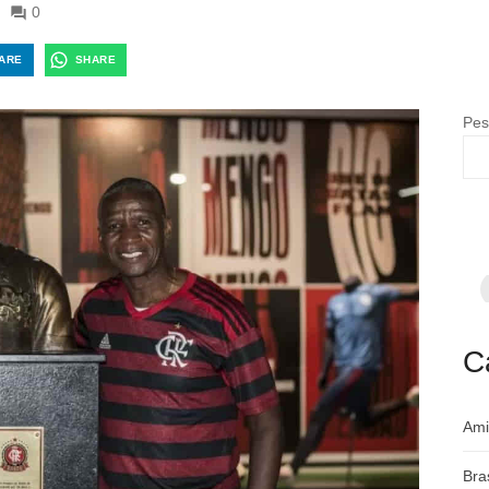
0
ARE
SHARE
Pes
F
p
m
c
a
C
Ami
Bra