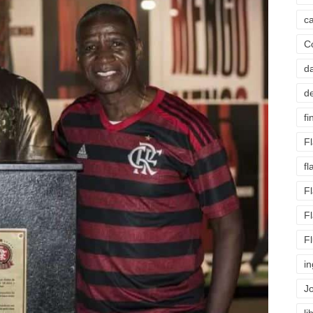
c
C
d
d
fi
F
f
F
F
F
i
J