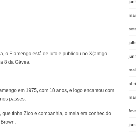
jun
mai
set
jul
, o Flamengo está de luto e publicou no X(antigo
jun
a 8 da Gávea.
mai
abr
 Flamengo em 1975, com 18 anos, e logo encantou com
mar
 nos passes.
fev
, que tinha Zico e companhia, o meia era conhecido
s Brown.
jan