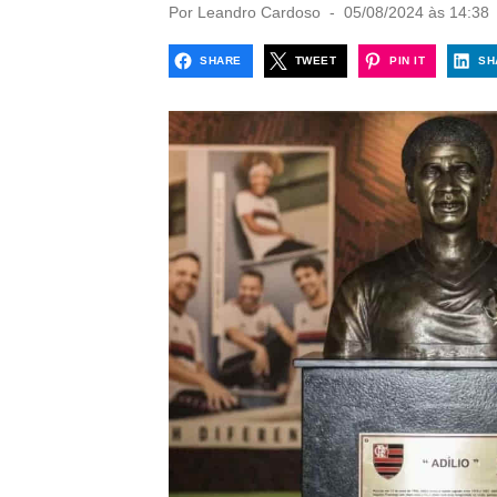
P
Por
Leandro Cardoso
05/08/2024 às 14:38
o
s
SHARE
TWEET
PIN IT
SH
t
e
d
o
n