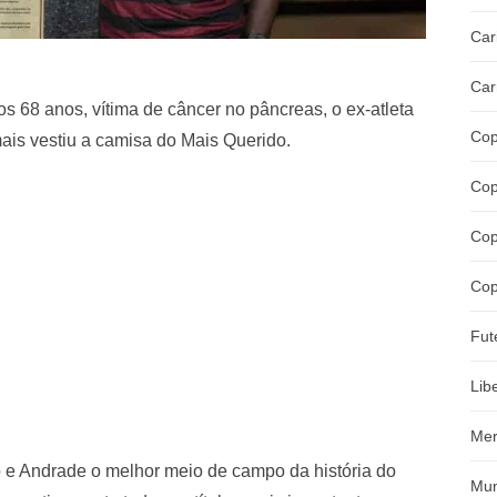
Car
Car
os 68 anos, vítima de câncer no pâncreas, o ex-atleta
Cop
 mais vestiu a camisa do Mais Querido.
Cop
Cop
Cop
Fut
Lib
Mer
o e Andrade o melhor meio de campo da história do
Mun