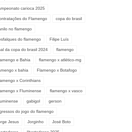
ampeonato carioca 2025
ontratações do Flamengo
copa do brasil
anilo no flamengo
esfalques do flamengo
Filipe Luís
nal da copa do brasil 2024
flamengo
lamengo e Bahia
flamengo x atlético-mg
lamengo x bahia
Flamengo x Botafogo
lamengo x Corinthians
lamengo x Fluminense
flamengo x vasco
luminense
gabigol
gerson
ngressos do jogo do flamengo
orge Jesus
Jorginho
José Boto