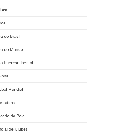
ioca
ros
a do Brasil
a do Mundo
a Intercontinental
inha
ebol Mundial
ertadores
cado da Bola
dial de Clubes