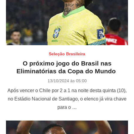
Seleção Brasileira
O próximo jogo do Brasil nas
Eliminatórias da Copa do Mundo
P
13/10/2024 às 05:00
o
Após vencer o Chile por 2 a 1 na noite desta quinta (10),
s
t
no Estádio Nacional de Santiago, o elenco já vira chave
e
para o …
d
o
n