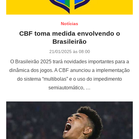
Notícias
CBF toma medida envolvendo o
Brasileirão
P
21/01/2025 às 08:00
o
O Brasileirão 2025 trará novidades importantes para a
s
t
dinâmica dos jogos. A CBF anunciou a implementação
e
do sistema “multibolas” e o uso do impedimento
d
o
semiautomático, …
n