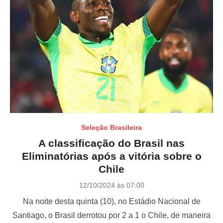
Seleção Brasileira
A classificação do Brasil nas
Eliminatórias após a vitória sobre o
Chile
P
12/10/2024 às 07:00
o
Na noite desta quinta (10), no Estádio Nacional de
s
t
Santiago, o Brasil derrotou por 2 a 1 o Chile, de maneira
e