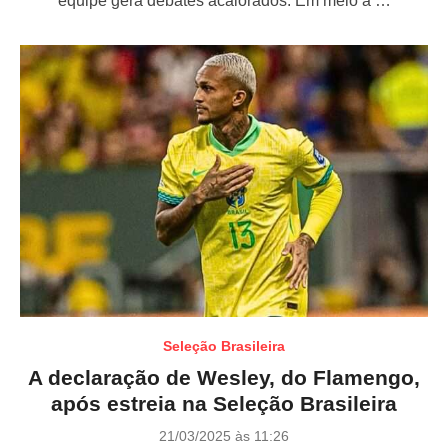
equipe gera debates acalorados. Em meio a …
d
o
n
Seleção Brasileira
A declaração de Wesley, do Flamengo,
após estreia na Seleção Brasileira
P
21/03/2025 às 11:26