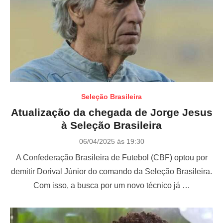
Seleção Brasileira
Atualização da chegada de Jorge Jesus
à Seleção Brasileira
P
06/04/2025 às 19:30
o
A Confederação Brasileira de Futebol (CBF) optou por
s
t
demitir Dorival Júnior do comando da Seleção Brasileira.
e
Com isso, a busca por um novo técnico já …
d
o
n