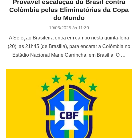
Provável escalação do Brasil contra
Colômbia pelas Eliminatórias da Copa
do Mundo
P
19/03/2025 às 11:30
o
A Seleção Brasileira entra em campo nesta quinta-feira
s
t
(20), às 21h45 (de Brasília), para encarar a Colômbia no
e
Estádio Nacional Mané Garrincha, em Brasília. O …
d
o
n