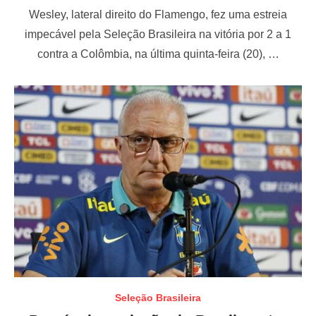
o
Wesley, lateral direito do Flamengo, fez uma estreia
s
t
impecável pela Seleção Brasileira na vitória por 2 a 1
e
contra a Colômbia, na última quinta-feira (20), …
d
o
n
Seleção Brasileira