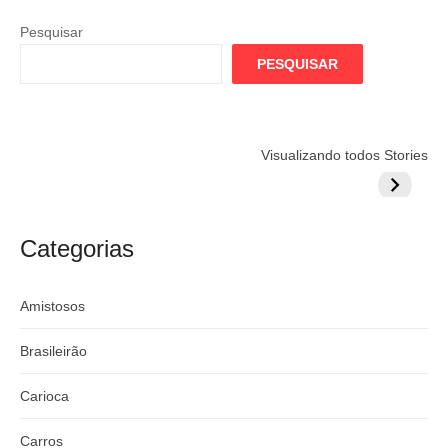
Pesquisar
PESQUISAR
Flamengo
Globo quer
Lesão tir
Visualizando todos Stories
prepara cartada
rivalizar com
Wesley d
milionária por
CazéTV em
do Mund
craque
Flamengo x
argentino
River
Categorias
Amistosos
Brasileirão
Carioca
Carros