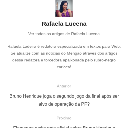
Rafaela Lucena
Ver todos os artigos de Rafaela Lucena
Rafaela Ladeira é redatora especializada em textos para Web.
Se atualize com as notícias do Mengão através dos artigos
dessa redatora e torcedora apaixonada pelo rubro-negro
carioca!
N
Anterior
a
P
Bruno Henrique joga o segundo jogo da final após ser
v
o
alvo de operação da PF?
e
s
Próximo
g
t
a
P