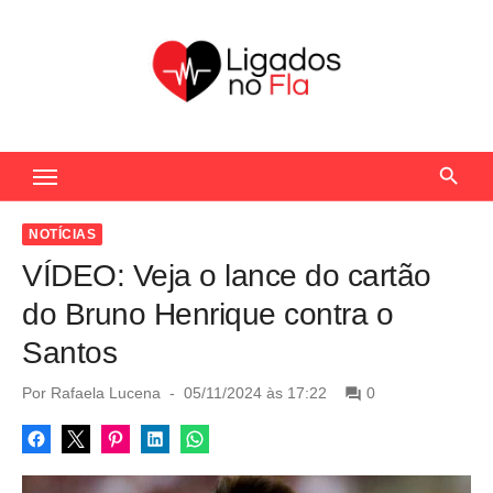
S
k
i
p
t
Seu Portal de Notícias do Flamengo
o
c
o
NOTÍCIAS
n
VÍDEO: Veja o lance do cartão
t
do Bruno Henrique contra o
e
Santos
n
t
P
Por
Rafaela Lucena
05/11/2024 às 17:22
0
o
s
t
e
d