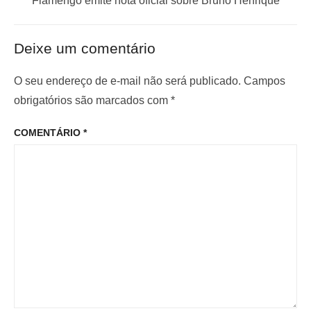
a
Flamengo emite nota oficial sobre Bruno Henrique
ç
n
r
t
ó
ã
Deixe um comentário
e
x
o
r
i
O seu endereço de e-mail não será publicado.
Campos
d
i
m
obrigatórios são marcados com
*
e
o
o
P
COMENTÁRIO
*
r
p
o
:
o
s
s
t
t
: