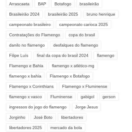
Arrascaeta
BAP
Botafogo
brasileirão
Brasileirão 2024
brasileirão 2025
bruno henrique
campeonato brasileiro
campeonato carioca 2025
Contratações do Flamengo
copa do brasil
danilo no flamengo
desfalques do flamengo
Filipe Luís
final da copa do brasil 2024
flamengo
Flamengo e Bahia
flamengo x atlético-mg
flamengo x bahia
Flamengo x Botafogo
Flamengo x Corinthians
Flamengo x Fluminense
flamengo x vasco
Fluminense
gabigol
gerson
ingressos do jogo do flamengo
Jorge Jesus
Jorginho
José Boto
libertadores
libertadores 2025
mercado da bola