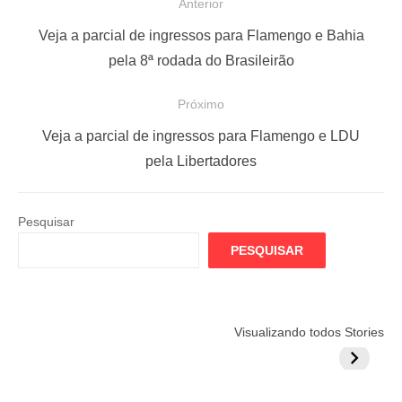
N
Anterior
a
P
Veja a parcial de ingressos para Flamengo e Bahia
v
o
pela 8ª rodada do Brasileirão
e
s
Próximo
g
t
a
a
P
Veja a parcial de ingressos para Flamengo e LDU
ç
n
r
pela Libertadores
t
ó
ã
e
x
o
Pesquisar
r
i
d
PESQUISAR
i
m
e
o
o
P
r
p
o
Flamengo
Globo quer
Lesão tir
Visualizando todos Stories
:
o
prepara cartada
rivalizar com
Wesley d
s
s
milionária por
CazéTV em
do Mund
t
craque
Flamengo x
t