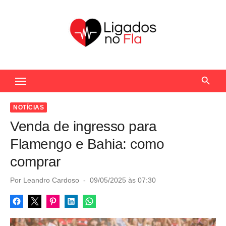
S
k
i
p
t
Seu Portal de Notícias do Flamengo
o
c
o
NOTÍCIAS
n
Venda de ingresso para
t
Flamengo e Bahia: como
e
comprar
n
t
P
Por
Leandro Cardoso
09/05/2025 às 07:30
o
s
t
e
d