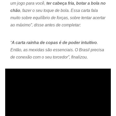
um jogo para você,
ter cabeça fria, botar a bola no
chão
, fazer o seu toque de bola. Essa carta fala
muito sobre equilíbrio de forças, sobre tentar acertar
ao máximo”, disse antes de completar:
“
A carta rainha de copas é de poder intuitivo
.
Então, as mexidas são essenciais. O Brasil precisa
de conexão com o seu torcedor”, finalizou.