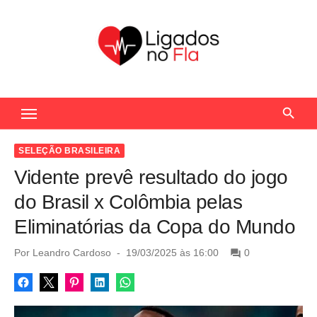
S
k
i
p
t
Seu Portal de Notícias do Flamengo
o
c
o
SELEÇÃO BRASILEIRA
n
Vidente prevê resultado do jogo
t
do Brasil x Colômbia pelas
e
Eliminatórias da Copa do Mundo
n
t
P
Por
Leandro Cardoso
19/03/2025 às 16:00
0
o
s
t
e
d