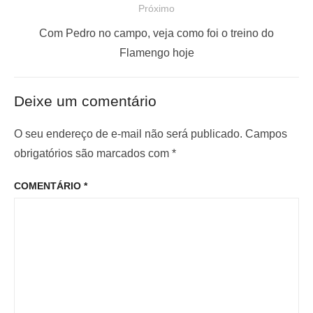
e
Próximo
s
g
P
t
Com Pedro no campo, veja como foi o treino do
a
r
a
Flamengo hoje
ç
ó
n
x
t
ã
Deixe um comentário
i
e
o
m
r
O seu endereço de e-mail não será publicado.
Campos
d
o
i
obrigatórios são marcados com
*
e
p
o
P
COMENTÁRIO
*
o
r
o
s
:
s
t
t
: