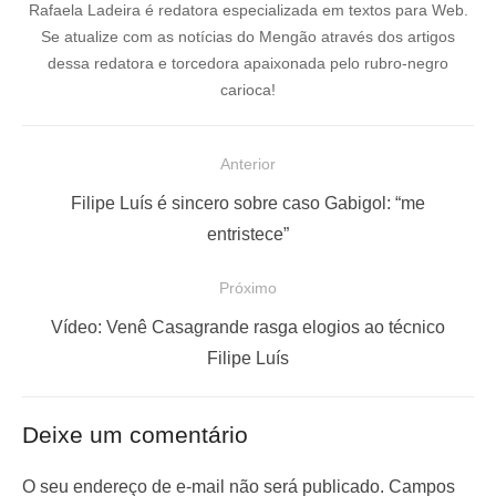
Rafaela Ladeira é redatora especializada em textos para Web.
Se atualize com as notícias do Mengão através dos artigos
dessa redatora e torcedora apaixonada pelo rubro-negro
carioca!
N
Anterior
a
P
Filipe Luís é sincero sobre caso Gabigol: “me
v
o
entristece”
e
s
Próximo
g
t
a
a
P
Vídeo: Venê Casagrande rasga elogios ao técnico
ç
n
r
Filipe Luís
t
ó
ã
e
x
o
Deixe um comentário
r
i
d
i
m
O seu endereço de e-mail não será publicado.
Campos
e