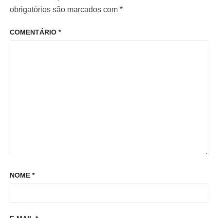
o
o
obrigatórios são marcados com
*
P
r
p
o
COMENTÁRIO
*
:
o
s
s
t
t
:
NOME
*