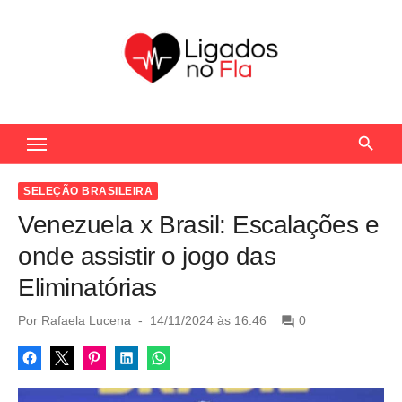
S
k
i
p
t
Seu Portal de Notícias do Flamengo
o
c
o
SELEÇÃO BRASILEIRA
n
Venezuela x Brasil: Escalações e
t
onde assistir o jogo das
e
Eliminatórias
n
t
P
Por
Rafaela Lucena
14/11/2024 às 16:46
0
o
s
t
e
d