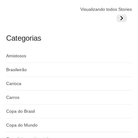
Flamengo
Globo quer
Lesão tir
Visualizando todos Stories
prepara cartada
rivalizar com
Wesley d
milionária por
CazéTV em
do Mund
craque
Flamengo x
argentino
River
Categorias
Amistosos
Brasileirão
Carioca
Carros
Copa do Brasil
Copa do Mundo