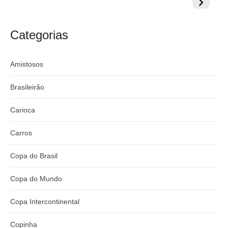
s
milionária por
CazéTV em
do Mund
t
craque
Flamengo x
t
argentino
River
Categorias
:
Amistosos
Brasileirão
Carioca
Carros
Copa do Brasil
Copa do Mundo
Copa Intercontinental
Copinha