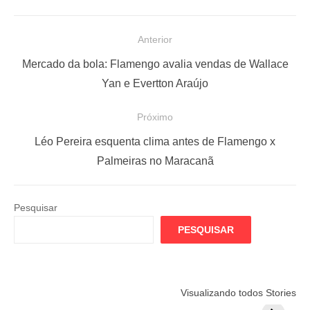
N
Anterior
a
P
Mercado da bola: Flamengo avalia vendas de Wallace
v
o
Yan e Evertton Araújo
e
s
Próximo
g
t
a
a
P
Léo Pereira esquenta clima antes de Flamengo x
ç
n
r
Palmeiras no Maracanã
t
ó
ã
e
x
o
Pesquisar
r
i
d
PESQUISAR
i
m
e
o
o
P
r
p
o
Flamengo
Globo quer
Lesão tir
Visualizando todos Stories
:
o
prepara cartada
rivalizar com
Wesley d
s