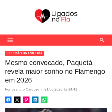
S
k
i
p
t
Seu Portal de Notícias do Flamengo
o
c
o
SELEÇÃO BRASILEIRA
n
Mesmo convocado, Paquetá
t
revela maior sonho no Flamengo
e
em 2026
n
t
P
Por
Leandro Cardoso
21/05/2026 às 14:41
o
s
t
e
d