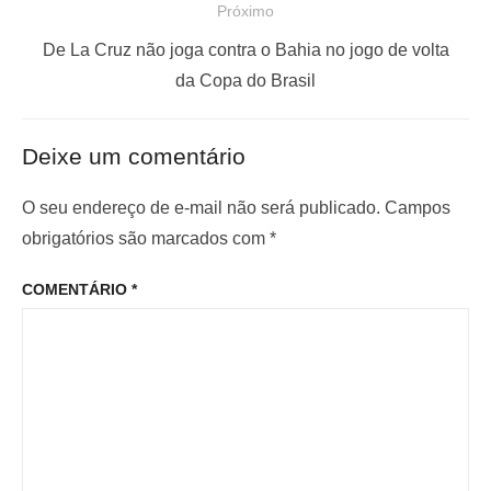
Próximo
g
t
a
a
P
De La Cruz não joga contra o Bahia no jogo de volta
ç
n
r
da Copa do Brasil
t
ó
ã
e
x
o
Deixe um comentário
r
i
d
i
m
O seu endereço de e-mail não será publicado.
Campos
e
o
o
obrigatórios são marcados com
*
P
r
p
o
COMENTÁRIO
*
:
o
s
s
t
t
: