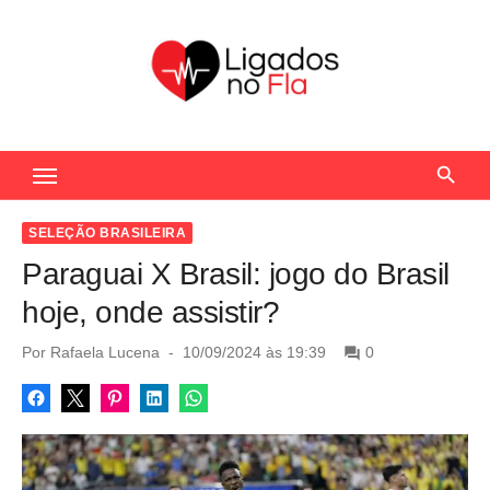
S
k
i
p
t
Seu Portal de Notícias do Flamengo
o
c
o
SELEÇÃO BRASILEIRA
n
Paraguai X Brasil: jogo do Brasil
t
hoje, onde assistir?
e
n
P
Por
Rafaela Lucena
10/09/2024 às 19:39
0
o
t
s
t
e
d
o
n