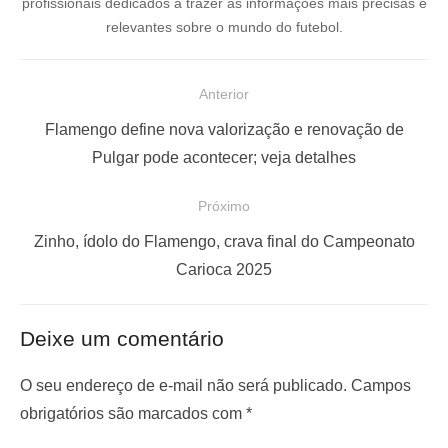
profissionais dedicados a trazer as informações mais precisas e
relevantes sobre o mundo do futebol.
N
Anterior
a
P
Flamengo define nova valorização e renovação de
v
o
Pulgar pode acontecer; veja detalhes
e
s
Próximo
g
t
a
a
P
Zinho, ídolo do Flamengo, crava final do Campeonato
ç
n
r
Carioca 2025
t
ó
ã
e
x
o
Deixe um comentário
r
i
d
i
m
O seu endereço de e-mail não será publicado.
Campos
e
o
o
obrigatórios são marcados com
*
P
r
p