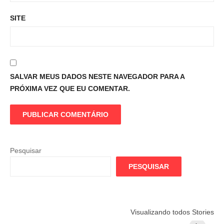
SITE
SALVAR MEUS DADOS NESTE NAVEGADOR PARA A
PRÓXIMA VEZ QUE EU COMENTAR.
Pesquisar
PESQUISAR
Flamengo
Globo quer
Lesão tir
Visualizando todos Stories
prepara cartada
rivalizar com
Wesley d