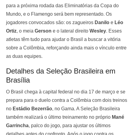
para a próxima rodada das Eliminatórias da Copa do
Mundo, e o Flamengo será bem representado. Os
jogadores convocados são: os zagueiros
Danilo
e
Léo
Ortiz
, o meia
Gerson
e o lateral direito
Wesley
. Esses
atletas têm tudo para ajudar o Brasil a buscar a vitória
sobre a Colômbia, reforçando ainda mais o vínculo entre
— Ligados no Fla | Flamengo (@oligadosnofla)
March 7, 2025
as duas equipes.
Detalhes da Seleção Brasileira em
Brasília
O Brasil chega à capital federal no dia 17 de março e se
prepara para o duelo contra a Colômbia com dois treinos
no
Estádio Bezerrão
, no Gama. A Seleção Brasileira
também realizará o último treinamento no próprio
Mané
Garrincha
, palco do jogo, para ajustar os últimos
detalhes antes do confronto. Após o jogo contra os