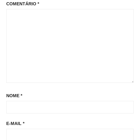
o
COMENTÁRIO
*
:
o
s
s
t
t
:
NOME
*
E-MAIL
*