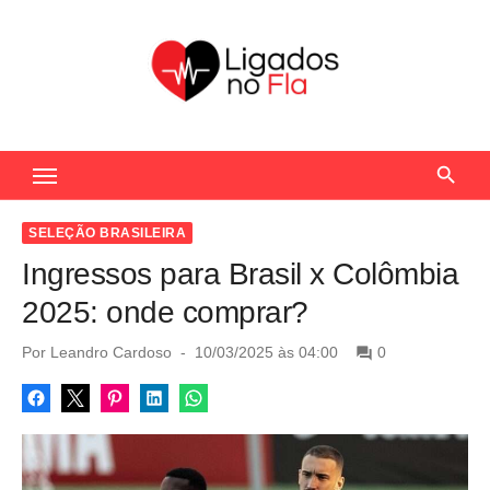
S
k
i
p
t
Seu Portal de Notícias do Flamengo
o
c
o
SELEÇÃO BRASILEIRA
n
Ingressos para Brasil x Colômbia
t
2025: onde comprar?
e
n
P
Por
Leandro Cardoso
10/03/2025 às 04:00
0
o
t
s
t
e
d
o
n