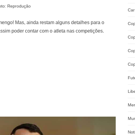
oto: Reprodução
Car
amengo! Mas, ainda restam alguns detalhes para o
Cop
ssim poder contar com o atleta nas competições.
Cop
Cop
Cop
Fut
Lib
Mer
Mun
Not