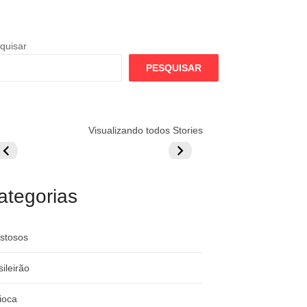
quisar
PESQUISAR
lamengo
Globo quer
Lesão tira
Visualizando todos Stories
repara cartada
rivalizar com
Wesley da Co
ilionária por
CazéTV em
do Mundo
raque
Flamengo x
rgentino
River
ategorias
stosos
sileirão
ioca