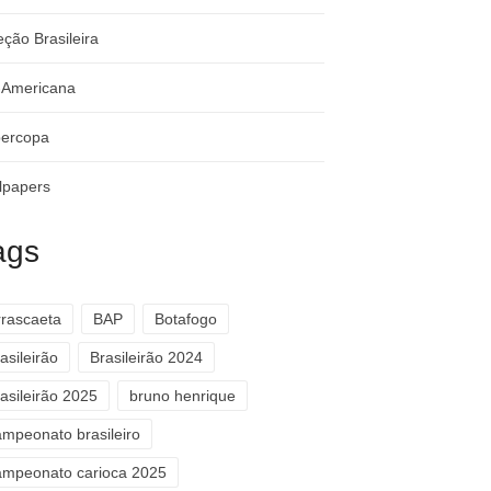
eção Brasileira
-Americana
ercopa
lpapers
ags
rrascaeta
BAP
Botafogo
asileirão
Brasileirão 2024
asileirão 2025
bruno henrique
ampeonato brasileiro
ampeonato carioca 2025