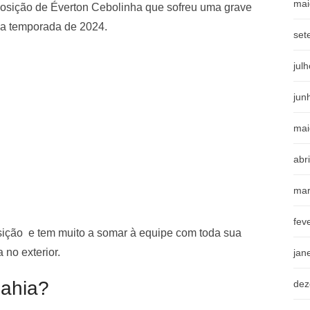
mai
posição de Éverton Cebolinha que sofreu uma grave
 da temporada de 2024.
set
jul
jun
mai
abr
mar
fev
ição e tem muito a somar à equipe com toda sua
 no exterior.
jan
Bahia?
dez