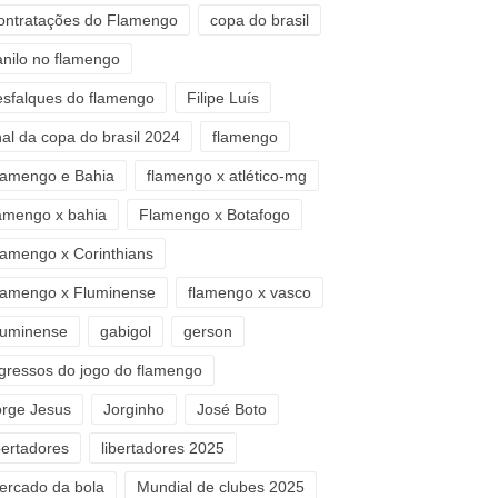
ontratações do Flamengo
copa do brasil
anilo no flamengo
esfalques do flamengo
Filipe Luís
nal da copa do brasil 2024
flamengo
lamengo e Bahia
flamengo x atlético-mg
lamengo x bahia
Flamengo x Botafogo
lamengo x Corinthians
lamengo x Fluminense
flamengo x vasco
luminense
gabigol
gerson
ngressos do jogo do flamengo
orge Jesus
Jorginho
José Boto
bertadores
libertadores 2025
ercado da bola
Mundial de clubes 2025