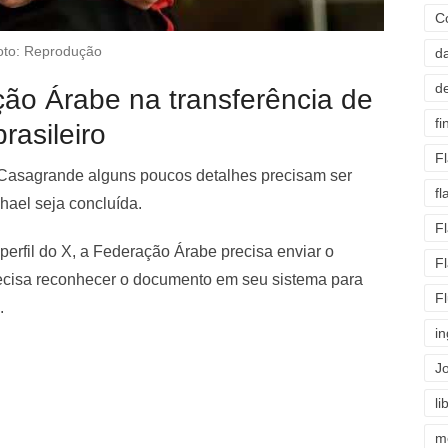
C
oto: Reprodução
d
d
ão Árabe na transferência de
fi
rasileiro
F
 Casagrande alguns poucos detalhes precisam ser
f
hael seja concluída.
F
perfil do X, a Federação Árabe precisa enviar o
F
precisa reconhecer o documento em seu sistema para
F
.
i
J
li
m