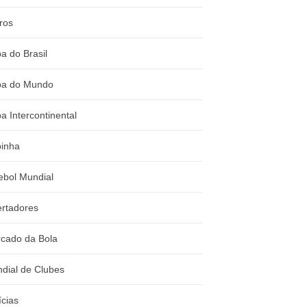
ros
a do Brasil
a do Mundo
a Intercontinental
inha
ebol Mundial
ertadores
cado da Bola
dial de Clubes
ícias