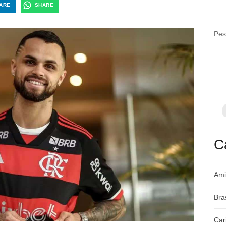
ARE
SHARE
Pes
F
p
m
c
a
C
Ami
Bra
Car