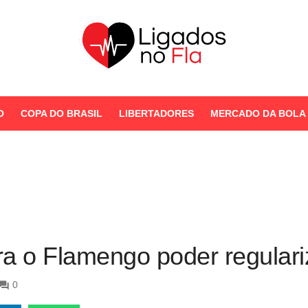
Seu Portal de Notícias do
Flamengo
O
COPA DO BRASIL
LIBERTADORES
MERCADO DA BOLA
STORIES
ara o Flamengo poder regular
0