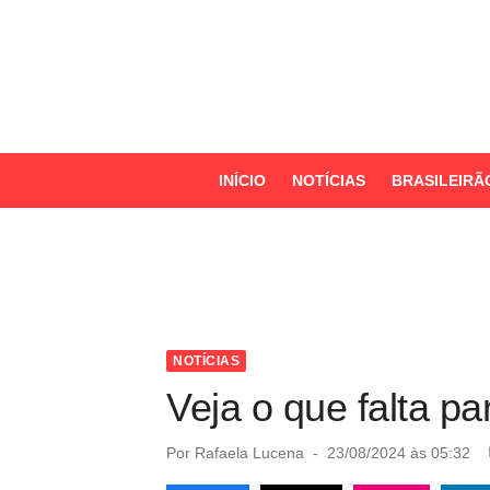
S
k
i
p
t
o
INÍCIO
NOTÍCIAS
BRASILEIRÃ
c
o
n
t
e
n
NOTÍCIAS
t
Veja o que falta p
P
Por
Rafaela Lucena
23/08/2024 às 05:32
o