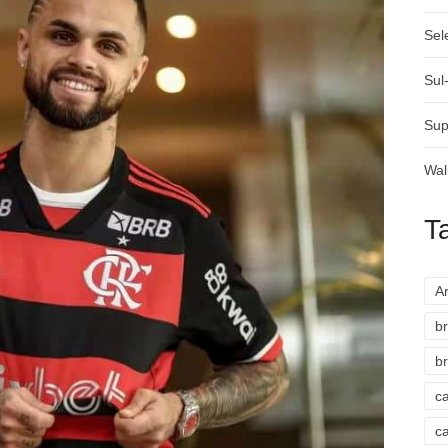
Sel
Sul
Sup
Wal
T
A
br
br
c
c