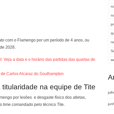
n
n
p
qu
rato com o Flamengo por um período de 4 anos, ou
r
 de 2028.
S
 Veja a data e o horário das partidas das quartas de
w
 de Carlos Alcaraz do Southampton
A
titularidade na equipe de Tite
jul
mengo por lesões e desgaste físico dos atletas,
jun
o time comandado pelo técnico Tite.