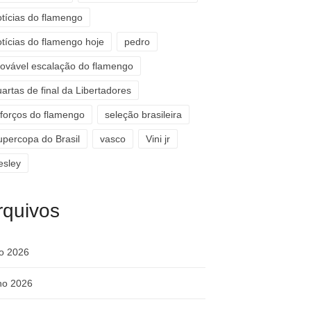
otícias do flamengo
otícias do flamengo hoje
pedro
rovável escalação do flamengo
artas de final da Libertadores
eforços do flamengo
seleção brasileira
upercopa do Brasil
vasco
Vini jr
esley
rquivos
ho 2026
ho 2026