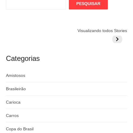
PESQUISAR
Flamengo
Globo quer
Lesão tir
Visualizando todos Stories
prepara cartada
rivalizar com
Wesley d
milionária por
CazéTV em
do Mund
craque
Flamengo x
argentino
River
Categorias
Amistosos
Brasileirão
Carioca
Carros
Copa do Brasil