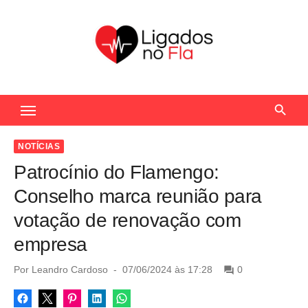
S
k
i
p
t
Seu Portal de Notícias do Flamengo
o
c
o
NOTÍCIAS
n
Patrocínio do Flamengo:
t
Conselho marca reunião para
e
votação de renovação com
n
empresa
t
P
Por
Leandro Cardoso
07/06/2024 às 17:28
0
o
s
t