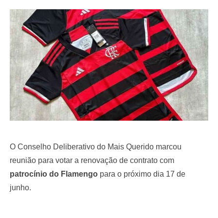
e
d
o
n
O Conselho Deliberativo do Mais Querido marcou
reunião para votar a renovação de contrato com
patrocínio do Flamengo
para o próximo dia 17 de
junho.