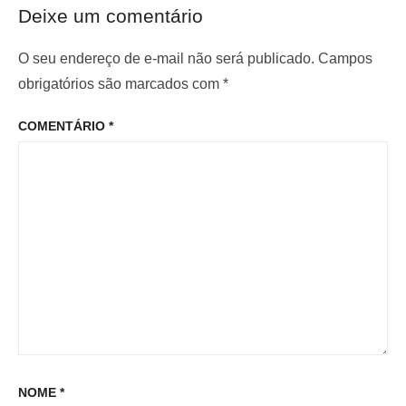
e
x
o
Deixe um comentário
r
i
d
i
m
O seu endereço de e-mail não será publicado.
Campos
e
o
o
obrigatórios são marcados com
*
P
r
p
o
COMENTÁRIO
*
:
o
s
s
t
t
:
NOME
*