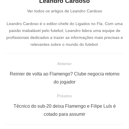
Leandro Cardoso
Ver todos os artigos de Leandro Cardoso
Leandro Cardoso é o editor-chefe do Ligados no Fla. Com uma
paixão inabalável pelo futebol, Leandro lidera uma equipe de
profissionais dedicados a trazer as informações mais precisas e
relevantes sobre o mundo do futebol.
N
Anterior
a
P
Reinier de volta ao Flamengo? Clube negocia retorno
v
o
do jogador
e
s
Próximo
g
t
a
a
P
Técnico do sub-20 deixa Flamengo e Filipe Luís é
ç
n
r
cotado para assumir
t
ó
ã