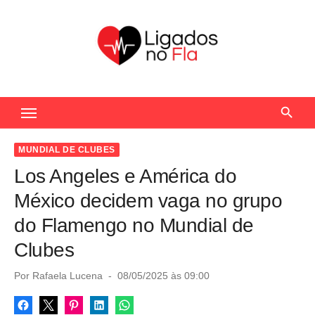
S
k
i
p
t
Seu Portal de Notícias do Flamengo
o
c
o
MUNDIAL DE CLUBES
n
Los Angeles e América do
t
México decidem vaga no grupo
e
do Flamengo no Mundial de
n
Clubes
t
P
Por
Rafaela Lucena
08/05/2025 às 09:00
o
s
t