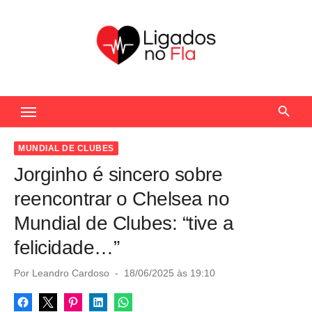
S
k
i
p
t
Seu Portal de Notícias do Flamengo
o
c
o
MUNDIAL DE CLUBES
n
Jorginho é sincero sobre
t
reencontrar o Chelsea no
e
Mundial de Clubes: “tive a
n
felicidade…”
t
P
Por
Leandro Cardoso
18/06/2025 às 19:10
o
s
t