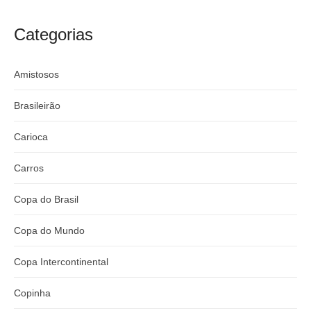
t
craque
Flamengo x
t
argentino
River
Categorias
:
Amistosos
Brasileirão
Carioca
Carros
Copa do Brasil
Copa do Mundo
Copa Intercontinental
Copinha