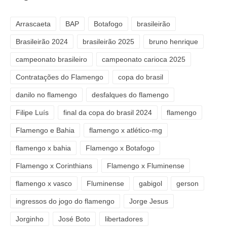
Arrascaeta
BAP
Botafogo
brasileirão
Brasileirão 2024
brasileirão 2025
bruno henrique
campeonato brasileiro
campeonato carioca 2025
Contratações do Flamengo
copa do brasil
danilo no flamengo
desfalques do flamengo
Filipe Luís
final da copa do brasil 2024
flamengo
Flamengo e Bahia
flamengo x atlético-mg
flamengo x bahia
Flamengo x Botafogo
Flamengo x Corinthians
Flamengo x Fluminense
flamengo x vasco
Fluminense
gabigol
gerson
ingressos do jogo do flamengo
Jorge Jesus
Jorginho
José Boto
libertadores