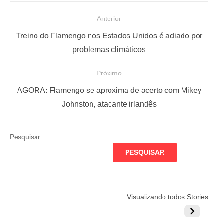
N
Anterior
a
P
Treino do Flamengo nos Estados Unidos é adiado por
v
o
problemas climáticos
e
s
Próximo
g
t
a
a
P
AGORA: Flamengo se aproxima de acerto com Mikey
ç
n
r
Johnston, atacante irlandês
t
ó
ã
e
x
o
Pesquisar
r
i
d
PESQUISAR
i
m
e
o
o
P
r
p
o
Flamengo
Globo quer
Lesão tir
Visualizando todos Stories
:
o
prepara cartada
rivalizar com
Wesley d
s
s
milionária por
CazéTV em
do Mund