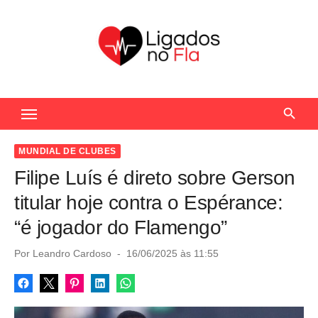
S
k
i
p
t
Seu Portal de Notícias do Flamengo
o
c
o
MUNDIAL DE CLUBES
n
Filipe Luís é direto sobre Gerson
t
titular hoje contra o Espérance:
e
“é jogador do Flamengo”
n
t
P
Por
Leandro Cardoso
16/06/2025 às 11:55
o
s
t
e
d