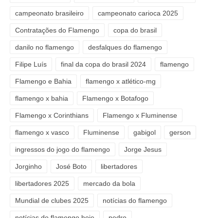
campeonato brasileiro
campeonato carioca 2025
Contratações do Flamengo
copa do brasil
danilo no flamengo
desfalques do flamengo
Filipe Luís
final da copa do brasil 2024
flamengo
Flamengo e Bahia
flamengo x atlético-mg
flamengo x bahia
Flamengo x Botafogo
Flamengo x Corinthians
Flamengo x Fluminense
flamengo x vasco
Fluminense
gabigol
gerson
ingressos do jogo do flamengo
Jorge Jesus
Jorginho
José Boto
libertadores
libertadores 2025
mercado da bola
Mundial de clubes 2025
notícias do flamengo
notícias do flamengo hoje
pedro