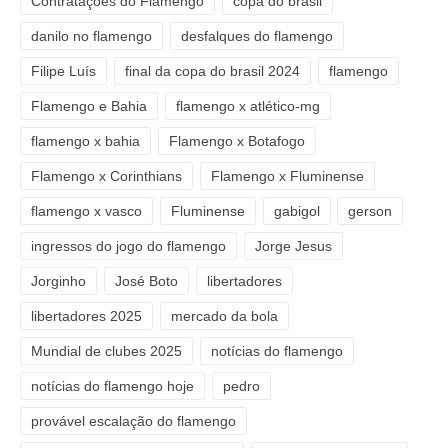
Contratações do Flamengo
copa do brasil
danilo no flamengo
desfalques do flamengo
Filipe Luís
final da copa do brasil 2024
flamengo
Flamengo e Bahia
flamengo x atlético-mg
flamengo x bahia
Flamengo x Botafogo
Flamengo x Corinthians
Flamengo x Fluminense
flamengo x vasco
Fluminense
gabigol
gerson
ingressos do jogo do flamengo
Jorge Jesus
Jorginho
José Boto
libertadores
libertadores 2025
mercado da bola
Mundial de clubes 2025
notícias do flamengo
notícias do flamengo hoje
pedro
provável escalação do flamengo