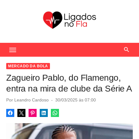
S
k
i
p
t
Seu Portal de Notícias do Flamengo
o
c
o
MERCADO DA BOLA
n
Zagueiro Pablo, do Flamengo,
t
entra na mira de clube da Série A
e
n
P
Por
Leandro Cardoso
30/03/2025 às 07:00
o
t
s
t
e
d
o
n