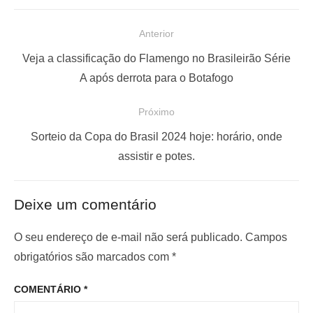
N
Anterior
a
P
Veja a classificação do Flamengo no Brasileirão Série
v
o
A após derrota para o Botafogo
e
s
Próximo
g
t
a
a
P
Sorteio da Copa do Brasil 2024 hoje: horário, onde
ç
n
r
assistir e potes.
t
ó
ã
e
x
o
Deixe um comentário
r
i
d
i
m
O seu endereço de e-mail não será publicado.
Campos
e
o
o
obrigatórios são marcados com
*
P
r
p
o
COMENTÁRIO
*
:
o
s
s