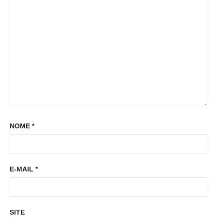
t
t
:
NOME
*
E-MAIL
*
SITE