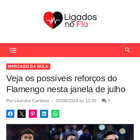
S
k
i
p
t
Seu Portal de Notícias do Flamengo
o
c
o
MERCADO DA BOLA
n
Veja os possíveis reforços do
t
Flamengo nesta janela de julho
e
n
P
Por
Leandro Cardoso
20/08/2024 às 12:05
0
o
t
s
t
e
d
o
n