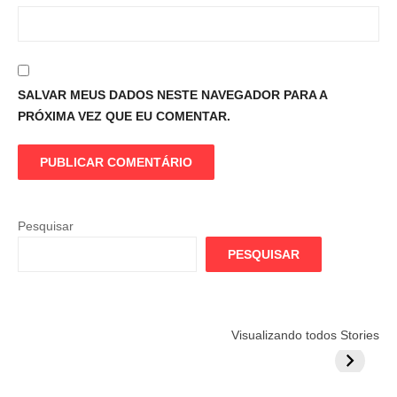
SALVAR MEUS DADOS NESTE NAVEGADOR PARA A
PRÓXIMA VEZ QUE EU COMENTAR.
Pesquisar
PESQUISAR
Flamengo
Globo quer
Lesão tir
Visualizando todos Stories
prepara cartada
rivalizar com
Wesley d
milionária por
CazéTV em
do Mund
craque
Flamengo x