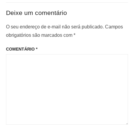
t
ó
ã
e
x
o
Deixe um comentário
r
i
d
i
m
O seu endereço de e-mail não será publicado.
Campos
e
o
o
obrigatórios são marcados com
*
P
r
p
o
COMENTÁRIO
*
:
o
s
s
t
t
: