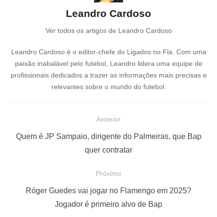
Leandro Cardoso
Ver todos os artigos de Leandro Cardoso
Leandro Cardoso é o editor-chefe do Ligados no Fla. Com uma
paixão inabalável pelo futebol, Leandro lidera uma equipe de
profissionais dedicados a trazer as informações mais precisas e
relevantes sobre o mundo do futebol.
N
Anterior
a
P
Quem é JP Sampaio, dirigente do Palmeiras, que Bap
v
o
quer contratar
e
s
Próximo
g
t
a
a
P
Róger Guedes vai jogar no Flamengo em 2025?
ç
n
r
Jogador é primeiro alvo de Bap