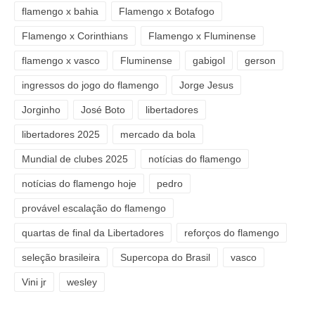
flamengo x bahia
Flamengo x Botafogo
Flamengo x Corinthians
Flamengo x Fluminense
flamengo x vasco
Fluminense
gabigol
gerson
ingressos do jogo do flamengo
Jorge Jesus
Jorginho
José Boto
libertadores
libertadores 2025
mercado da bola
Mundial de clubes 2025
notícias do flamengo
notícias do flamengo hoje
pedro
provável escalação do flamengo
quartas de final da Libertadores
reforços do flamengo
seleção brasileira
Supercopa do Brasil
vasco
Vini jr
wesley