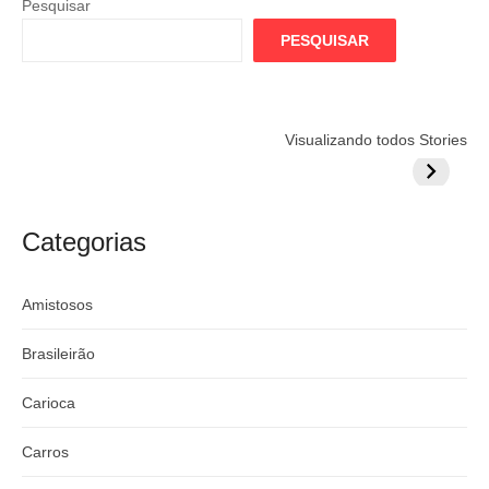
Pesquisar
PESQUISAR
Flamengo
Globo quer
Lesão tir
Visualizando todos Stories
prepara cartada
rivalizar com
Wesley d
milionária por
CazéTV em
do Mund
craque
Flamengo x
argentino
River
Categorias
Amistosos
Brasileirão
Carioca
Carros