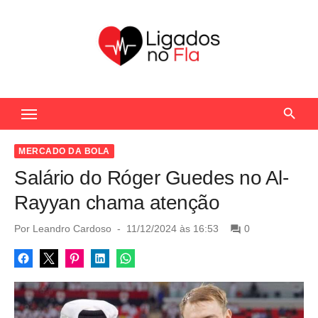
S
k
i
p
t
Seu Portal de Notícias do Flamengo
o
c
o
MERCADO DA BOLA
n
Salário do Róger Guedes no Al-
t
Rayyan chama atenção
e
n
P
Por
Leandro Cardoso
11/12/2024 às 16:53
0
o
t
s
t
e
d
o
n