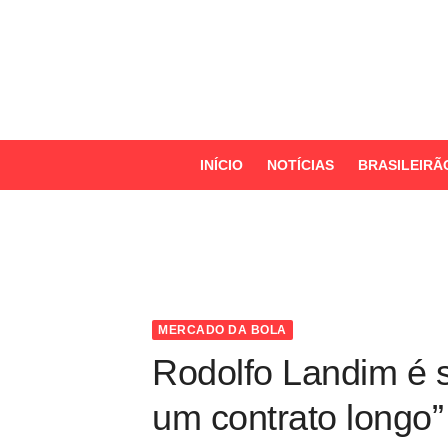
S
k
i
p
t
o
INÍCIO
NOTÍCIAS
BRASILEIRÃ
c
o
n
t
e
n
MERCADO DA BOLA
t
Rodolfo Landim é s
um contrato longo”