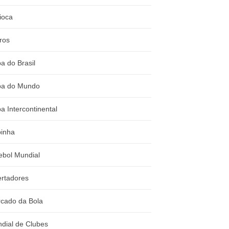
ioca
ros
a do Brasil
a do Mundo
a Intercontinental
inha
ebol Mundial
ertadores
cado da Bola
dial de Clubes