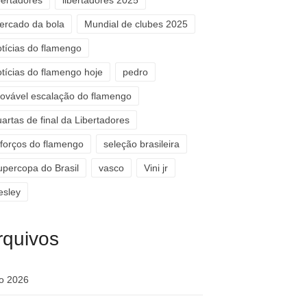
bertadores
libertadores 2025
ercado da bola
Mundial de clubes 2025
otícias do flamengo
otícias do flamengo hoje
pedro
rovável escalação do flamengo
artas de final da Libertadores
eforços do flamengo
seleção brasileira
upercopa do Brasil
vasco
Vini jr
esley
rquivos
ho 2026