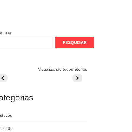
quisar
PESQUISAR
lamengo
Globo quer
Lesão tira
Visualizando todos Stories
repara cartada
rivalizar com
Wesley da Co
ilionária por
CazéTV em
do Mundo
raque
Flamengo x
rgentino
River
ategorias
stosos
sileirão