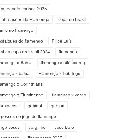
ampeonato carioca 2025
ontratações do Flamengo
copa do brasil
anilo no flamengo
esfalques do flamengo
Filipe Luís
nal da copa do brasil 2024
flamengo
lamengo e Bahia
flamengo x atlético-mg
lamengo x bahia
Flamengo x Botafogo
lamengo x Corinthians
lamengo x Fluminense
flamengo x vasco
luminense
gabigol
gerson
ngressos do jogo do flamengo
orge Jesus
Jorginho
José Boto