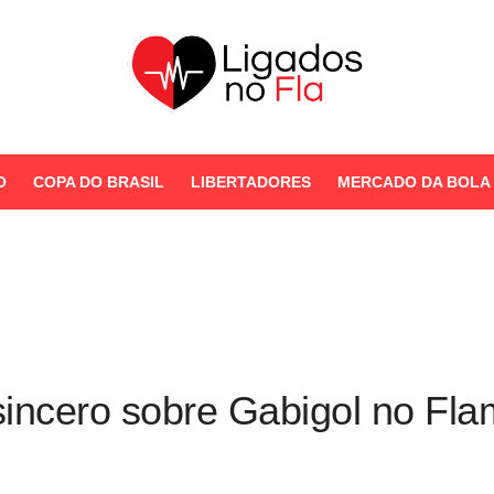
Seu Portal de Notícias do
Flamengo
O
COPA DO BRASIL
LIBERTADORES
MERCADO DA BOLA
STORIES
incero sobre Gabigol no Fla