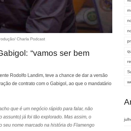
li
m
n
n
rodução/ Charla Podcast
p
Gabigol: “vamos ser bem
qu
r
S
dente Rodolfo Landim, teve a chance de dar a versão
w
ação de contrato com o Gabigol, ao que o mandatário
A
acho que é um negócio rápido para falar, não
o assunto) já foi tão explorado. Mas assim, o
jul
 o seu nome marcado na história do Flamengo