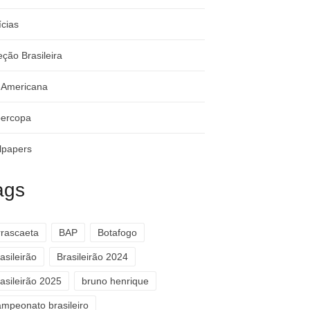
ícias
eção Brasileira
-Americana
ercopa
lpapers
ags
rrascaeta
BAP
Botafogo
asileirão
Brasileirão 2024
asileirão 2025
bruno henrique
ampeonato brasileiro