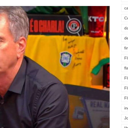
c
C
d
d
fi
F
f
F
F
F
i
J