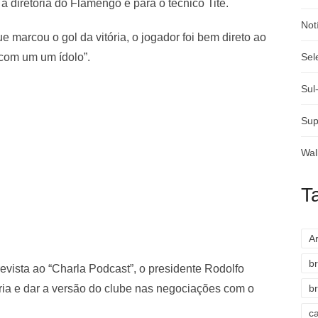
 diretoria do Flamengo e para o técnico Tite.
Not
e marcou o gol da vitória, o jogador foi bem direto ao
 com um um ídolo”.
Sel
Sul
Sup
Wal
T
A
br
evista ao “Charla Podcast”, o presidente Rodolfo
ória e dar a versão do clube nas negociações com o
br
c