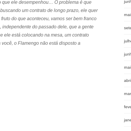
jun
tudo que ele desempenhou… O problema é que
á buscando um contrato de longo prazo, ele quer
mai
 fruto do que aconteceu, vamos ser bem franco
, independente do passado dele, que a gente
set
ue ele está colocando na mesa, um contrato
jul
ra você, o Flamengo não está disposto a
jun
mai
abr
mar
fev
jan