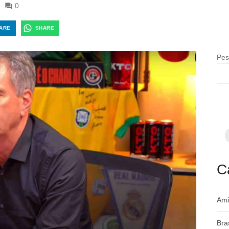
0
ARE
SHARE
Pes
F
p
m
c
a
C
Ami
Bra