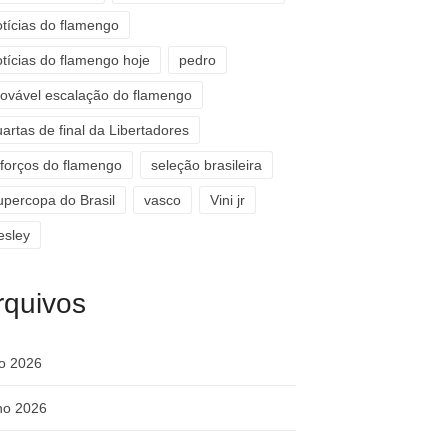
otícias do flamengo
otícias do flamengo hoje
pedro
rovável escalação do flamengo
artas de final da Libertadores
eforços do flamengo
seleção brasileira
upercopa do Brasil
vasco
Vini jr
esley
rquivos
ho 2026
ho 2026