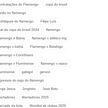
ontratações do Flamengo
copa do brasil
anilo no flamengo
esfalques do flamengo
Filipe Luís
nal da copa do brasil 2024
flamengo
lamengo e Bahia
flamengo x atlético-mg
lamengo x bahia
Flamengo x Botafogo
lamengo x Corinthians
lamengo x Fluminense
flamengo x vasco
luminense
gabigol
gerson
ngressos do jogo do flamengo
orge Jesus
Jorginho
José Boto
bertadores
libertadores 2025
ercado da bola
Mundial de clubes 2025