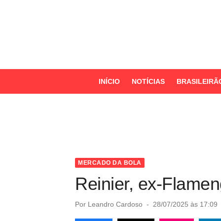
S
k
i
p
t
o
INÍCIO
NOTÍCIAS
BRASILEIRÃ
c
o
n
t
e
n
MERCADO DA BOLA
t
Reinier, ex-Flameng
P
Por
Leandro Cardoso
28/07/2025 às 17:09
o