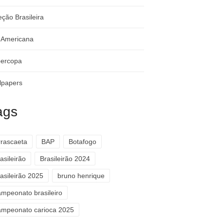
eção Brasileira
-Americana
ercopa
lpapers
ags
rrascaeta
BAP
Botafogo
asileirão
Brasileirão 2024
asileirão 2025
bruno henrique
ampeonato brasileiro
ampeonato carioca 2025