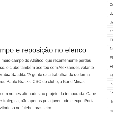
C
d
d
fi
F
ampo e reposição no elenco
f
F
 de meio-campo do Atlético, que recentemente perdeu
F
so, o clube também acertou com Alexsander, volante
Arábia Saudita. “A gente está trabalhando de forma
F
arou Paulo Bracks, CSO do clube, à Band Minas.
i
J
po com nomes alinhados ao projeto da temporada. Cabe
estratégica, não apenas pela juventude e experiência
li
torioso no futebol brasileiro.
m