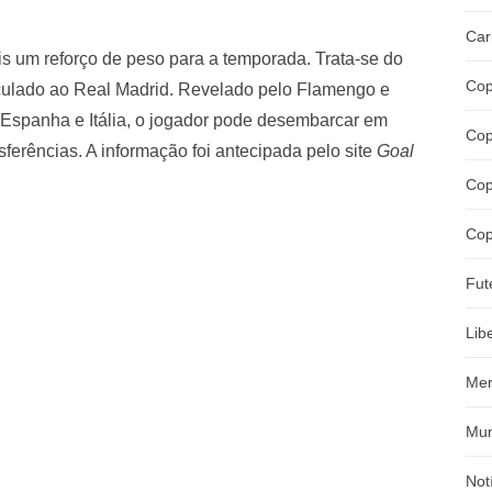
Car
is um reforço de peso para a temporada. Trata-se do
Cop
nculado ao Real Madrid. Revelado pelo Flamengo e
Espanha e Itália, o jogador pode desembarcar em
Cop
sferências. A informação foi antecipada pelo site
Goal
Cop
Cop
Fut
Lib
Mer
Mun
Not