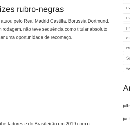
aízes rubro-negras
n
n
atuou pelo Real Madrid Castilla, Borussia Dortmund,
p
rodagem, não teve sequência como titular absoluto.
 ser uma oportunidade de recomeço.
qu
r
S
w
A
jul
jun
ibertadores e do Brasileirão em 2019 com o