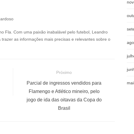
nov
out
Cardoso
set
no Fla. Com uma paixão inabalável pelo futebol, Leandro
a trazer as informações mais precisas e relevantes sobre o
ago
jul
jun
Próximo
P
Parcial de ingressos vendidos para
mai
r
Flamengo e Atlético mineiro, pelo
ó
jogo de ida das oitavas da Copa do
x
Brasil
i
m
o