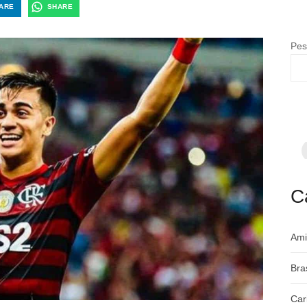
ARE
SHARE
Pes
F
p
m
c
a
C
Ami
Bra
Car