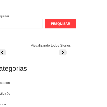
quisar
PESQUISAR
lamengo
Globo quer
Lesão tira
Visualizando todos Stories
repara cartada
rivalizar com
Wesley da Co
ilionária por
CazéTV em
do Mundo
raque
Flamengo x
rgentino
River
ategorias
stosos
sileirão
ioca