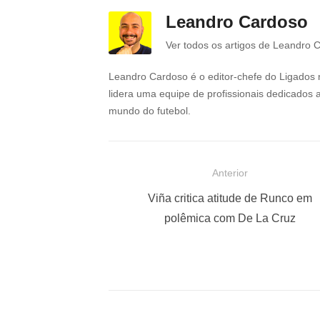
Leandro Cardoso
Ver todos os artigos de Leandro 
Leandro Cardoso é o editor-chefe do Ligados 
lidera uma equipe de profissionais dedicados 
mundo do futebol.
N
Anterior
a
P
Viña critica atitude de Runco em
o
polêmica com De La Cruz
v
s
e
t
g
a
a
n
t