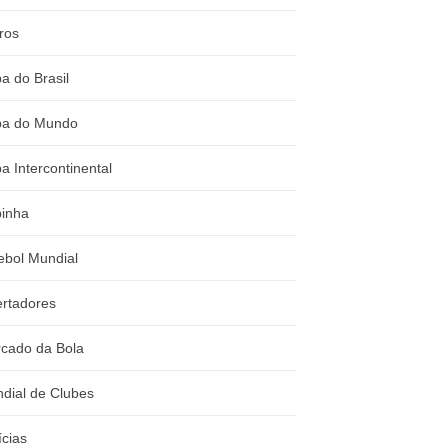
ros
a do Brasil
a do Mundo
a Intercontinental
inha
ebol Mundial
ertadores
cado da Bola
dial de Clubes
ícias