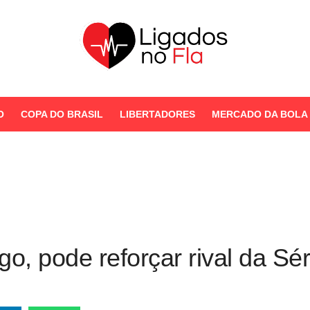
Seu Portal de Notícias do
Flamengo
O
COPA DO BRASIL
LIBERTADORES
MERCADO DA BOLA
STORIES
o, pode reforçar rival da Sér