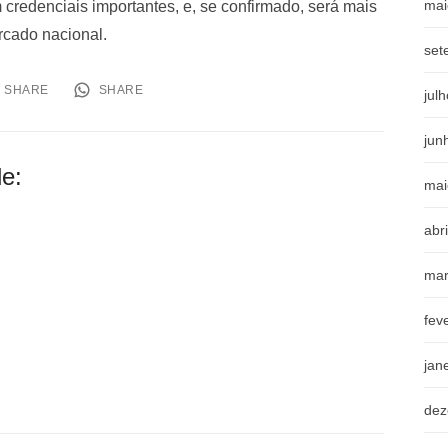
mai
credenciais importantes, e, se confirmado, será mais
rcado nacional.
set
SHARE
SHARE
jul
jun
e:
mai
abr
mar
fev
jan
dez