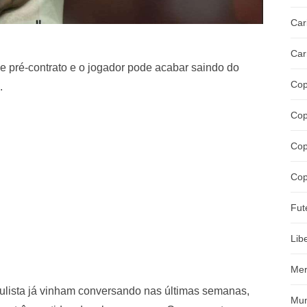
Car
Car
e pré-contrato e o jogador pode acabar saindo do
Cop
.
Cop
Cop
Cop
Fut
Lib
Mer
aulista já vinham conversando nas últimas semanas,
Mun