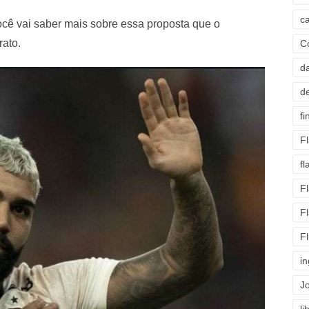
c
ocê vai saber mais sobre essa proposta que o
rato.
C
d
d
fi
F
f
F
F
F
i
J