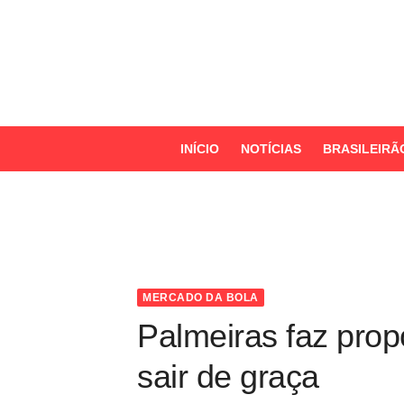
S
k
i
p
t
o
INÍCIO
NOTÍCIAS
BRASILEIRÃ
c
o
n
t
e
n
MERCADO DA BOLA
t
Palmeiras faz prop
sair de graça