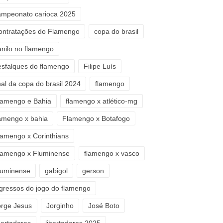
ampeonato carioca 2025
ontratações do Flamengo
copa do brasil
anilo no flamengo
esfalques do flamengo
Filipe Luís
nal da copa do brasil 2024
flamengo
lamengo e Bahia
flamengo x atlético-mg
lamengo x bahia
Flamengo x Botafogo
lamengo x Corinthians
lamengo x Fluminense
flamengo x vasco
luminense
gabigol
gerson
ngressos do jogo do flamengo
orge Jesus
Jorginho
José Boto