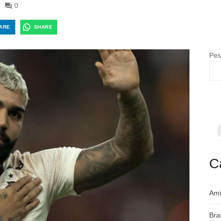
0
ARE
SHARE
Pes
F
p
m
c
a
C
Ami
Bra