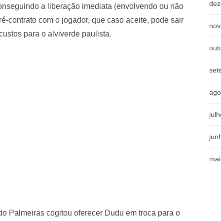
dez
onseguindo a liberação imediata (envolvendo ou não
ré-contrato com o jogador, que caso aceite, pode sair
nov
ustos para o alviverde paulista.
out
set
ago
jul
jun
mai
 do Palmeiras cogitou oferecer Dudu em troca para o