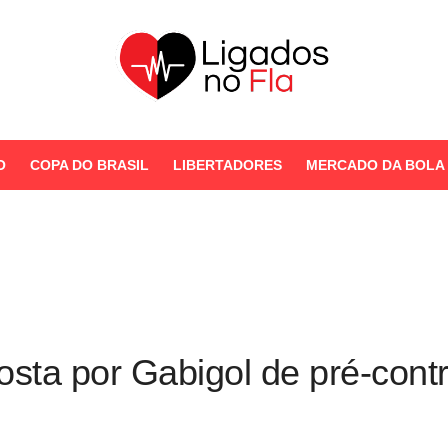
Seu Portal de Notícias do
Flamengo
O
COPA DO BRASIL
LIBERTADORES
MERCADO DA BOLA
STORIES
osta por Gabigol de pré-cont