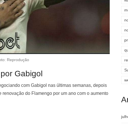
li
m
n
n
p
qu
oto: Reprodução
r
S
 por Gabigol
w
negociando com Gabigol nas últimas semanas, depois
de renovação do Flamengo por um ano com o aumento
A
jul