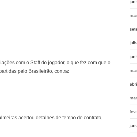
jun
mai
set
jul
jun
ciações com o Staff do jogador, o que fez com que o
mai
rtidas pelo Brasileirão, contra:
abr
mar
fev
lmeiras acertou detalhes de tempo de contrato,
jan