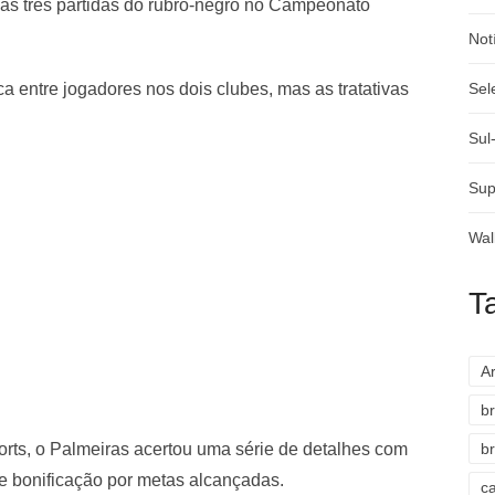
imas três partidas do rubro-negro no Campeonato
Not
ca entre jogadores nos dois clubes, mas as tratativas
Sel
Sul
Sup
Wal
T
A
br
ts, o Palmeiras acertou uma série de detalhes com
br
 e bonificação por metas alcançadas.
c