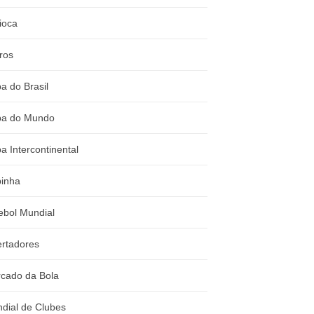
ioca
ros
a do Brasil
a do Mundo
a Intercontinental
inha
ebol Mundial
ertadores
cado da Bola
dial de Clubes