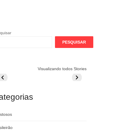
quisar
PESQUISAR
lamengo
Globo quer
Lesão tira
Visualizando todos Stories
repara cartada
rivalizar com
Wesley da Co
ilionária por
CazéTV em
do Mundo
raque
Flamengo x
rgentino
River
ategorias
stosos
sileirão