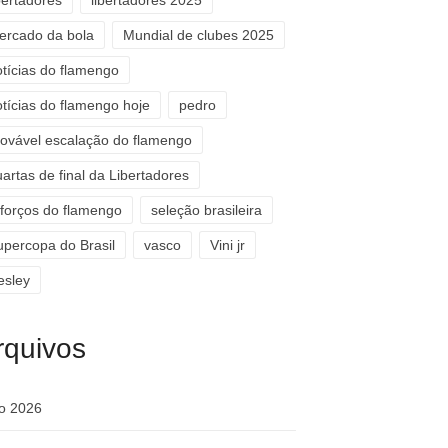
bertadores
libertadores 2025
ercado da bola
Mundial de clubes 2025
otícias do flamengo
otícias do flamengo hoje
pedro
rovável escalação do flamengo
artas de final da Libertadores
eforços do flamengo
seleção brasileira
upercopa do Brasil
vasco
Vini jr
esley
rquivos
ho 2026