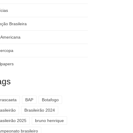
ícias
eção Brasileira
-Americana
ercopa
lpapers
ags
rrascaeta
BAP
Botafogo
asileirão
Brasileirão 2024
asileirão 2025
bruno henrique
ampeonato brasileiro