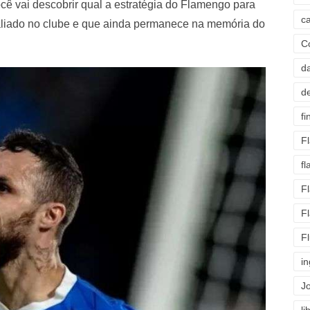
ocê vai descobrir qual a estratégia do Flamengo para
c
valiado no clube e que ainda permanece na memória do
C
d
d
fi
F
f
F
F
F
i
J