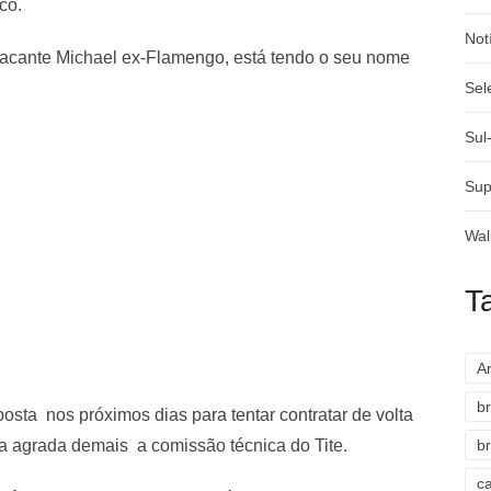
co.
Not
o atacante Michael ex-Flamengo, está tendo o seu nome
Sel
Sul
Sup
Wal
T
A
br
sta nos próximos dias para tentar contratar de volta
ta agrada demais a comissão técnica do Tite.
br
c