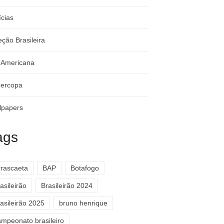
ícias
eção Brasileira
-Americana
ercopa
lpapers
ags
rrascaeta
BAP
Botafogo
asileirão
Brasileirão 2024
asileirão 2025
bruno henrique
ampeonato brasileiro