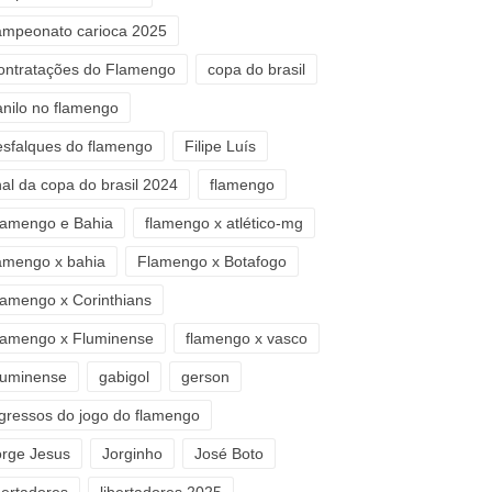
ampeonato carioca 2025
ontratações do Flamengo
copa do brasil
anilo no flamengo
esfalques do flamengo
Filipe Luís
nal da copa do brasil 2024
flamengo
lamengo e Bahia
flamengo x atlético-mg
lamengo x bahia
Flamengo x Botafogo
lamengo x Corinthians
lamengo x Fluminense
flamengo x vasco
luminense
gabigol
gerson
ngressos do jogo do flamengo
orge Jesus
Jorginho
José Boto