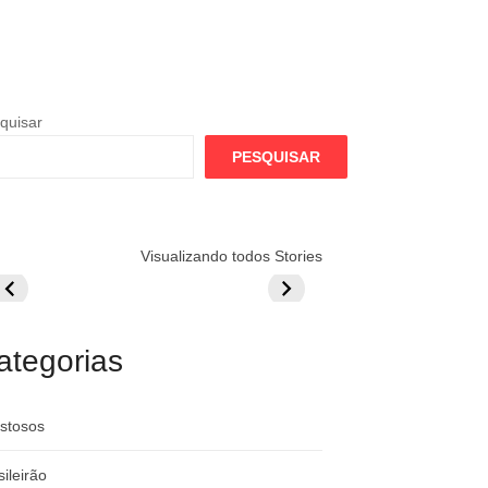
quisar
PESQUISAR
lamengo
Globo quer
Lesão tira
Visualizando todos Stories
repara cartada
rivalizar com
Wesley da Co
ilionária por
CazéTV em
do Mundo
raque
Flamengo x
rgentino
River
ategorias
stosos
sileirão