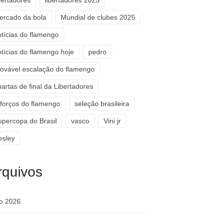
bertadores
libertadores 2025
ercado da bola
Mundial de clubes 2025
otícias do flamengo
otícias do flamengo hoje
pedro
rovável escalação do flamengo
artas de final da Libertadores
eforços do flamengo
seleção brasileira
upercopa do Brasil
vasco
Vini jr
esley
rquivos
ho 2026