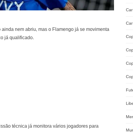
Car
Car
no ainda nem abriu, mas o Flamengo já se movimenta
Cop
o já qualificado.
Cop
Cop
Cop
Fut
Lib
Mer
são técnica já monitora vários jogadores para
Mun