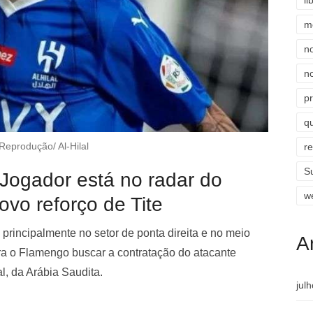
li
m
n
n
p
qu
Reprodução/ Al-Hilal
r
S
Jogador está no radar do
w
vo reforço de Tite
principalmente no setor de ponta direita e no meio
A
ra o Flamengo buscar a contratação do atacante
l, da Arábia Saudita.
jul