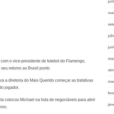
jun
mai
set
jul
jun
mai
o com o vice-presidente de futebol do Flamengo,
seu retorno ao Brasil ponto
abr
para a diretoria do Mais Querido começar as tratativas
mar
do jogador.
fev
a colocou Michael na lista de negociáveis para abrir
jan
ros.