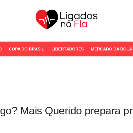
Seu Portal de Notícias do
Flamengo
O
COPA DO BRASIL
LIBERTADORES
MERCADO DA BOLA
STORIES
go? Mais Querido prepara pr