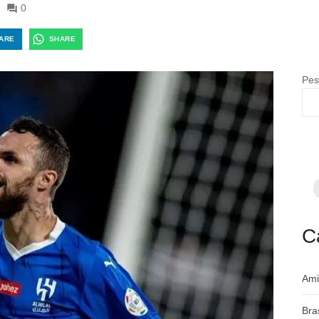
0
ARE
SHARE
Pes
F
p
m
c
a
C
Ami
Bra