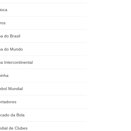
ioca
ros
a do Brasil
a do Mundo
a Intercontinental
inha
ebol Mundial
ertadores
cado da Bola
dial de Clubes