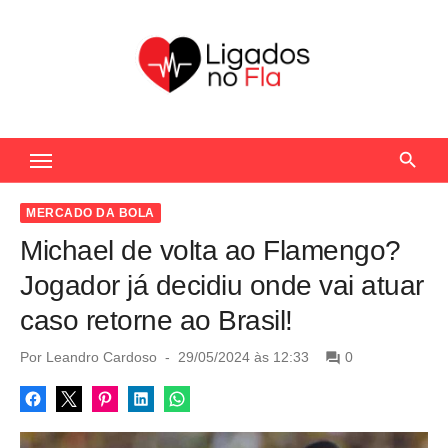
S
k
i
p
t
Seu Portal de Notícias do Flamengo
o
c
o
MERCADO DA BOLA
n
Michael de volta ao Flamengo?
t
Jogador já decidiu onde vai atuar
e
caso retorne ao Brasil!
n
t
P
Por
Leandro Cardoso
29/05/2024 às 12:33
0
o
s
t
e
d