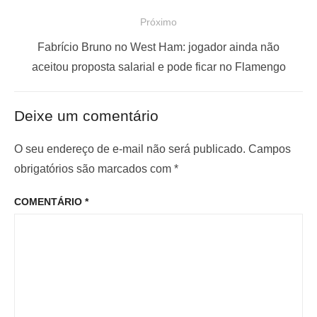
e
s
Próximo
g
t
a
a
P
Fabrício Bruno no West Ham: jogador ainda não
ç
n
r
aceitou proposta salarial e pode ficar no Flamengo
t
ó
ã
e
x
o
Deixe um comentário
r
i
d
i
m
O seu endereço de e-mail não será publicado.
Campos
e
o
o
obrigatórios são marcados com
*
P
r
p
o
COMENTÁRIO
*
:
o
s
s
t
t
: