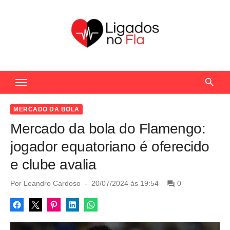
S
k
i
p
t
Seu Portal de Notícias do Flamengo
o
c
o
MERCADO DA BOLA
n
Mercado da bola do Flamengo:
t
jogador equatoriano é oferecido
e
e clube avalia
n
t
P
Por
Leandro Cardoso
20/07/2024 às 19:54
0
o
s
t
e
d