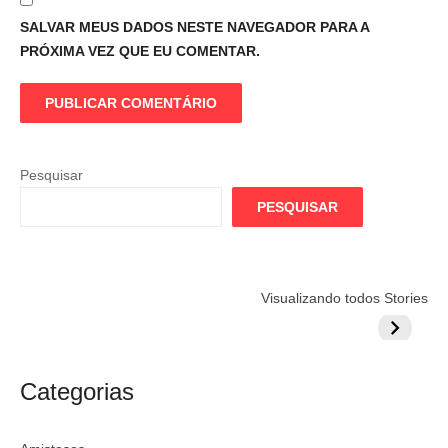
SALVAR MEUS DADOS NESTE NAVEGADOR PARA A
PRÓXIMA VEZ QUE EU COMENTAR.
Pesquisar
PESQUISAR
Flamengo
Globo quer
Lesão tir
Visualizando todos Stories
prepara cartada
rivalizar com
Wesley d
milionária por
CazéTV em
do Mund
craque
Flamengo x
argentino
River
Categorias