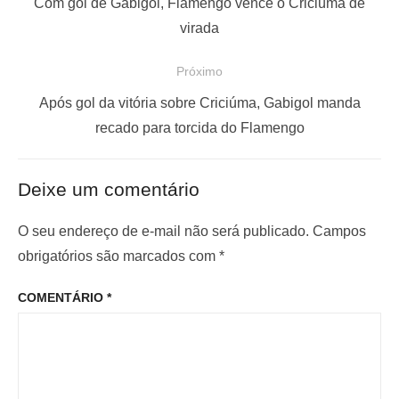
P
Com gol de Gabigol, Flamengo vence o Criciúma de
v
o
virada
e
s
Próximo
g
t
a
a
P
Após gol da vitória sobre Criciúma, Gabigol manda
ç
n
r
recado para torcida do Flamengo
t
ó
ã
e
x
o
Deixe um comentário
r
i
d
i
m
O seu endereço de e-mail não será publicado.
Campos
e
o
o
obrigatórios são marcados com
*
P
r
p
o
COMENTÁRIO
*
:
o
s
s
t
t
: