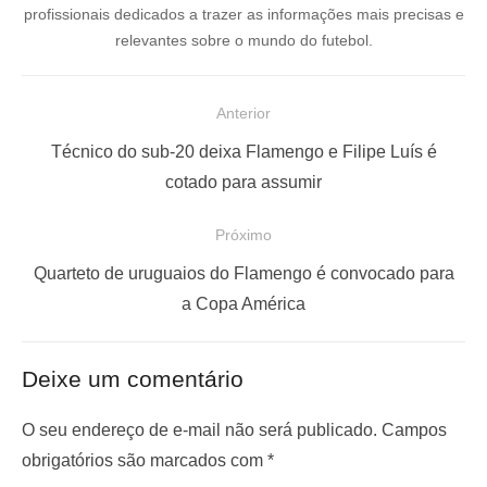
profissionais dedicados a trazer as informações mais precisas e
relevantes sobre o mundo do futebol.
N
Anterior
a
P
Técnico do sub-20 deixa Flamengo e Filipe Luís é
v
o
cotado para assumir
e
s
Próximo
g
t
a
a
P
Quarteto de uruguaios do Flamengo é convocado para
ç
n
r
a Copa América
t
ó
ã
e
x
o
Deixe um comentário
r
i
d
i
m
O seu endereço de e-mail não será publicado.
Campos
e
o
o
obrigatórios são marcados com
*
P
r
p