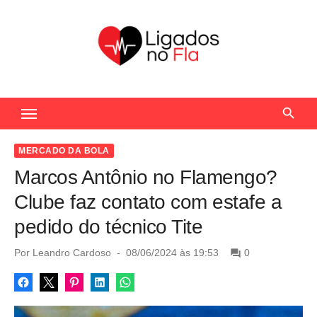
S
k
i
p
t
Seu Portal de Notícias do Flamengo
o
c
o
MERCADO DA BOLA
n
Marcos Antônio no Flamengo?
t
Clube faz contato com estafe a
e
pedido do técnico Tite
n
t
P
Por
Leandro Cardoso
08/06/2024 às 19:53
0
o
s
t
e
d