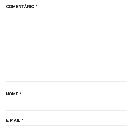
o
COMENTÁRIO
*
:
o
s
s
t
t
:
NOME
*
E-MAIL
*