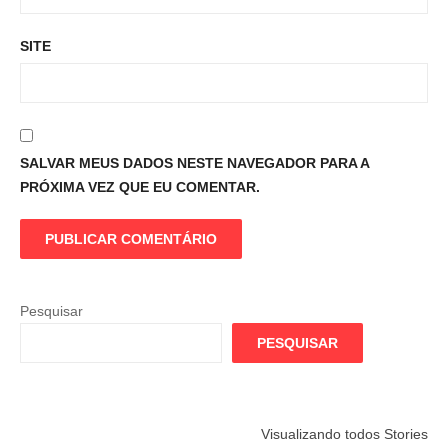
SITE
SALVAR MEUS DADOS NESTE NAVEGADOR PARA A
PRÓXIMA VEZ QUE EU COMENTAR.
Pesquisar
PESQUISAR
Flamengo
Globo quer
Lesão tir
Visualizando todos Stories
prepara cartada
rivalizar com
Wesley d