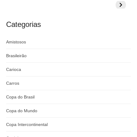
milionária por
CazéTV em
do Mund
craque
Flamengo x
argentino
River
Categorias
Amistosos
Brasileirão
Carioca
Carros
Copa do Brasil
Copa do Mundo
Copa Intercontinental