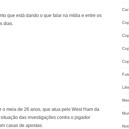
Car
to que está dando o que falar na mídia e entre os
Cop
s dias.
Cop
Cop
Cop
Fut
Lib
Mer
iar o meia de 26 anos, que atua pelo West Ham da
Mun
a situação das investigações contra o jogador
om casas de apostas.
Not