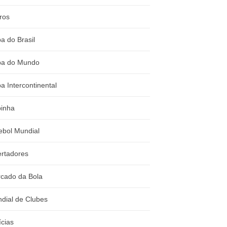
ros
a do Brasil
a do Mundo
a Intercontinental
inha
ebol Mundial
ertadores
cado da Bola
dial de Clubes
ícias