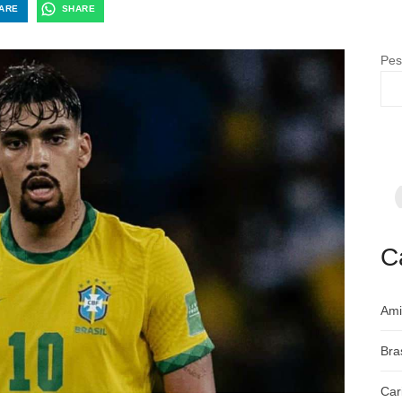
ARE
SHARE
Pes
F
p
m
c
a
C
Ami
Bra
Car