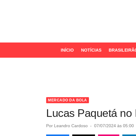
S
k
i
p
t
o
INÍCIO
NOTÍCIAS
BRASILEIRÃ
c
o
n
t
e
n
MERCADO DA BOLA
t
Lucas Paquetá no 
P
Por
Leandro Cardoso
07/07/2024 às 05:00
o