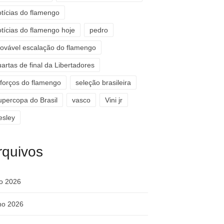
otícias do flamengo
otícias do flamengo hoje
pedro
rovável escalação do flamengo
artas de final da Libertadores
eforços do flamengo
seleção brasileira
upercopa do Brasil
vasco
Vini jr
esley
rquivos
ho 2026
ho 2026