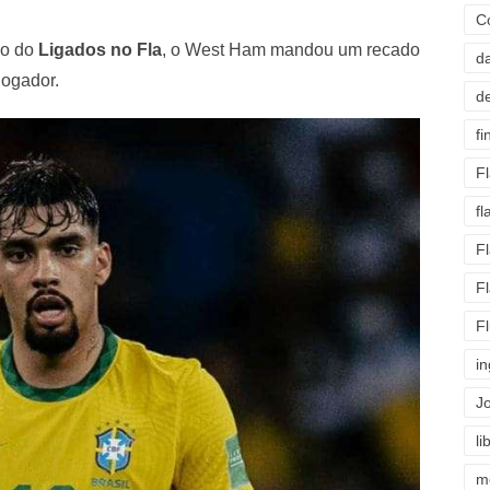
C
go do
Ligados no Fla
, o West Ham mandou um recado
d
ogador.
d
fi
F
f
F
F
F
i
J
li
m