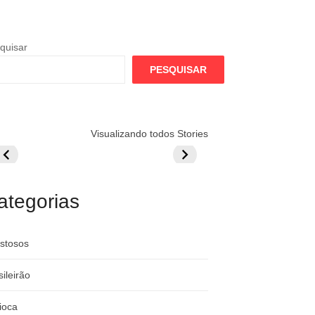
quisar
PESQUISAR
lamengo
Globo quer
Lesão tira
Visualizando todos Stories
repara cartada
rivalizar com
Wesley da Co
ilionária por
CazéTV em
do Mundo
raque
Flamengo x
rgentino
River
ategorias
stosos
sileirão
ioca