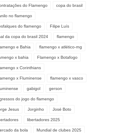
ontratações do Flamengo
copa do brasil
anilo no flamengo
esfalques do flamengo
Filipe Luís
nal da copa do brasil 2024
flamengo
lamengo e Bahia
flamengo x atlético-mg
lamengo x bahia
Flamengo x Botafogo
lamengo x Corinthians
lamengo x Fluminense
flamengo x vasco
luminense
gabigol
gerson
ngressos do jogo do flamengo
orge Jesus
Jorginho
José Boto
bertadores
libertadores 2025
ercado da bola
Mundial de clubes 2025