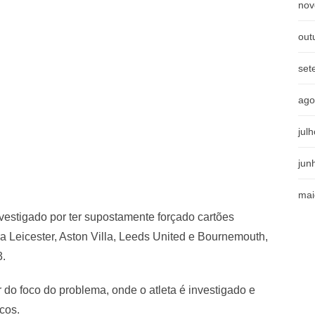
nov
out
set
ago
jul
jun
mai
vestigado por ter supostamente forçado cartões
 Leicester, Aston Villa, Leeds United e Bournemouth,
3.
 do foco do problema, onde o atleta é investigado e
cos.