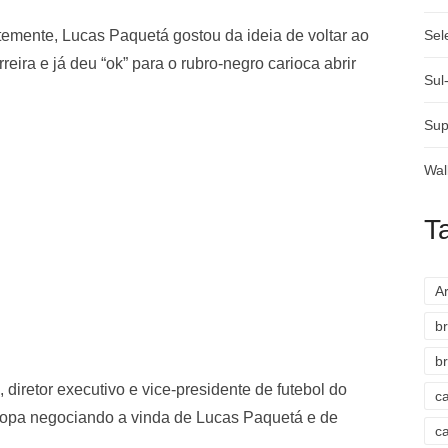
ntemente, Lucas Paquetá gostou da ideia de voltar ao
Sel
eira e já deu “ok” para o rubro-negro carioca abrir
Sul
Sup
Wal
T
A
br
br
 diretor executivo e vice-presidente de futebol do
c
ropa negociando a vinda de Lucas Paquetá e de
c