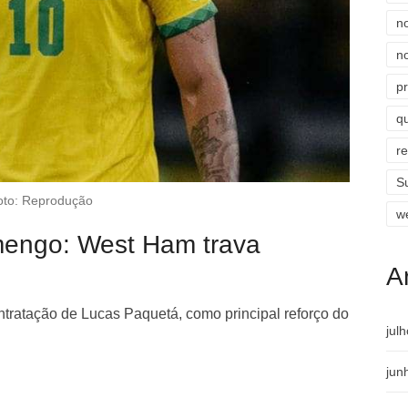
n
n
p
qu
r
S
oto: Reprodução
w
mengo: West Ham trava
A
ntratação de Lucas Paquetá, como principal reforço do
jul
jun