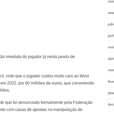
mai
set
jul
jun
mai
ão imediata do jogador já nesta janela de
abr
mar
il, visto que o jogador custou muito caro ao West
fev
n em 2022, por 60 milhões de euros, que convertendo
lhões.
jan
sde que foi denunciado formalmente pela Federação
dez
ento com casas de apostas na manipulação de