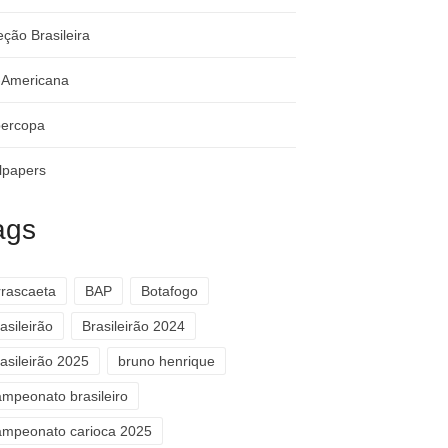
eção Brasileira
-Americana
ercopa
lpapers
ags
rrascaeta
BAP
Botafogo
asileirão
Brasileirão 2024
asileirão 2025
bruno henrique
ampeonato brasileiro
ampeonato carioca 2025