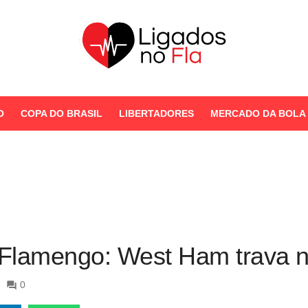
Seu Portal de Notícias do
Flamengo
O
COPA DO BRASIL
LIBERTADORES
MERCADO DA BOLA
STORIES
Flamengo: West Ham trava n
0