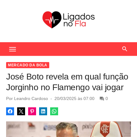
S
k
i
p
t
Seu Portal de Notícias do Flamengo
o
c
o
MERCADO DA BOLA
n
José Boto revela em qual função
t
Jorginho no Flamengo vai jogar
e
n
P
Por
Leandro Cardoso
20/03/2025 às 07:00
0
o
t
s
t
e
d
o
n