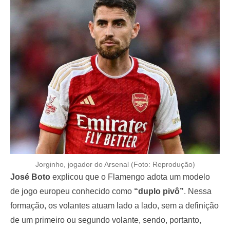
Jorginho, jogador do Arsenal (Foto: Reprodução)
José Boto
explicou que o Flamengo adota um modelo
de jogo europeu conhecido como
“duplo pivô”
. Nessa
formação, os volantes atuam lado a lado, sem a definição
de um primeiro ou segundo volante, sendo, portanto,