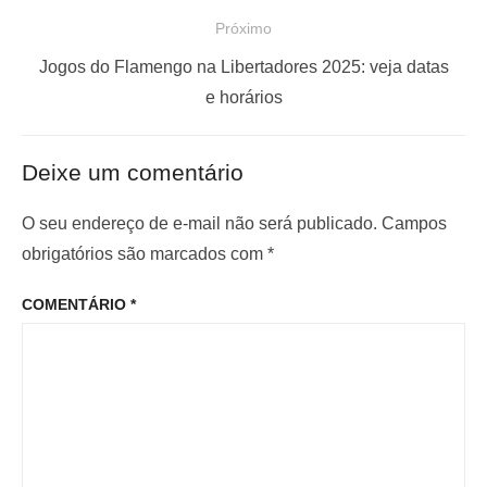
e
s
Próximo
g
t
a
a
P
Jogos do Flamengo na Libertadores 2025: veja datas
ç
n
r
e horários
t
ó
ã
e
x
o
Deixe um comentário
r
i
d
i
m
O seu endereço de e-mail não será publicado.
Campos
e
o
o
obrigatórios são marcados com
*
P
r
p
o
COMENTÁRIO
*
:
o
s
s
t
t
: