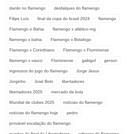
danilo no flamengo
desfalques do flamengo
Filipe Luís
final da copa do brasil 2024
flamengo
Flamengo e Bahia
flamengo x atlético-mg
flamengo x bahia
Flamengo x Botafogo
Flamengo x Corinthians
Flamengo x Fluminense
flamengo x vasco
Fluminense
gabigol
gerson
ingressos do jogo do flamengo
Jorge Jesus
Jorginho
José Boto
libertadores
libertadores 2025
mercado da bola
Mundial de clubes 2025
notícias do flamengo
notícias do flamengo hoje
pedro
provável escalação do flamengo
quartas de final da Libertadores
reforços do flamengo