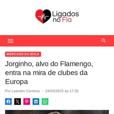
S
k
i
p
t
Seu Portal de Notícias do Flamengo
o
c
o
MERCADO DA BOLA
n
Jorginho, alvo do Flamengo,
t
entra na mira de clubes da
e
Europa
n
t
P
Por
Leandro Cardoso
24/03/2025 às 17:30
o
s
t
e
d