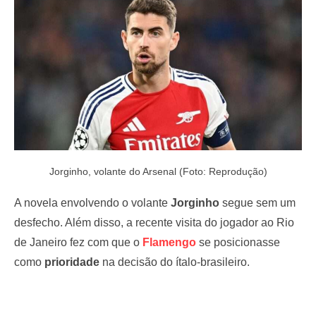
o
n
Jorginho, volante do Arsenal (Foto: Reprodução)
A novela envolvendo o volante
Jorginho
segue sem um
desfecho. Além disso, a recente visita do jogador ao Rio
de Janeiro fez com que o
Flamengo
se posicionasse
como
prioridade
na decisão do ítalo-brasileiro.