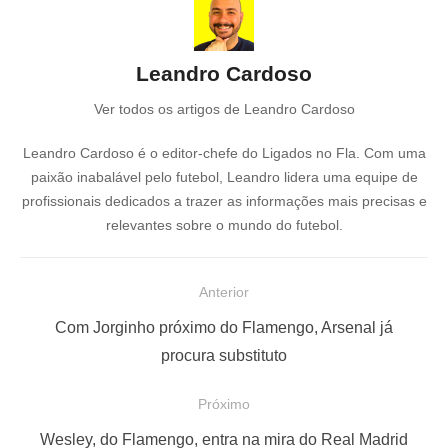
Leandro Cardoso
Ver todos os artigos de Leandro Cardoso
Leandro Cardoso é o editor-chefe do Ligados no Fla. Com uma
paixão inabalável pelo futebol, Leandro lidera uma equipe de
profissionais dedicados a trazer as informações mais precisas e
relevantes sobre o mundo do futebol.
N
Anterior
a
P
Com Jorginho próximo do Flamengo, Arsenal já
v
o
procura substituto
e
s
Próximo
g
t
a
a
P
Wesley, do Flamengo, entra na mira do Real Madrid