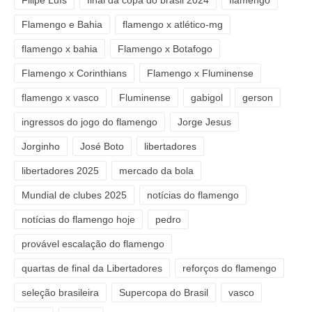
Filipe Luís
final da copa do brasil 2024
flamengo
Flamengo e Bahia
flamengo x atlético-mg
flamengo x bahia
Flamengo x Botafogo
Flamengo x Corinthians
Flamengo x Fluminense
flamengo x vasco
Fluminense
gabigol
gerson
ingressos do jogo do flamengo
Jorge Jesus
Jorginho
José Boto
libertadores
libertadores 2025
mercado da bola
Mundial de clubes 2025
notícias do flamengo
notícias do flamengo hoje
pedro
provável escalação do flamengo
quartas de final da Libertadores
reforços do flamengo
seleção brasileira
Supercopa do Brasil
vasco