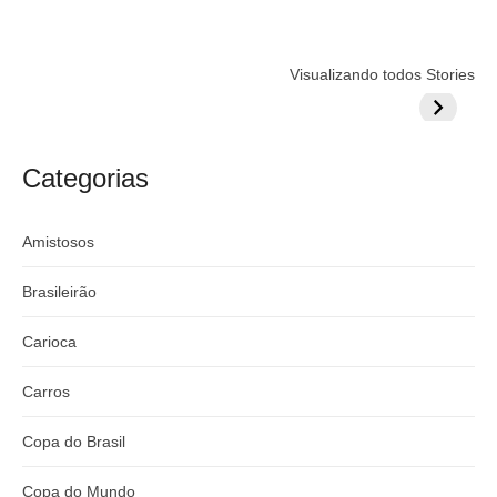
Flamengo
Globo quer
Lesão tir
Visualizando todos Stories
prepara cartada
rivalizar com
Wesley d
milionária por
CazéTV em
do Mund
craque
Flamengo x
argentino
River
Categorias
Amistosos
Brasileirão
Carioca
Carros
Copa do Brasil
Copa do Mundo