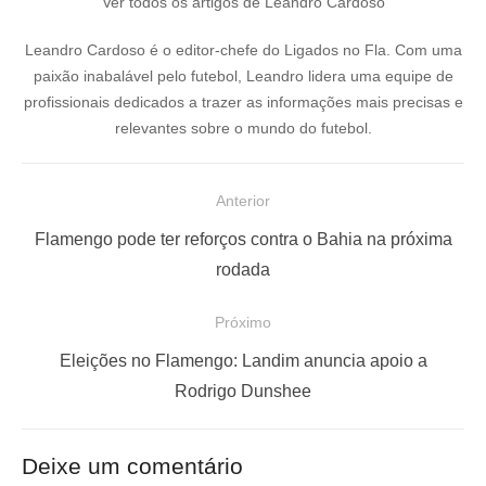
Ver todos os artigos de Leandro Cardoso
Leandro Cardoso é o editor-chefe do Ligados no Fla. Com uma
paixão inabalável pelo futebol, Leandro lidera uma equipe de
profissionais dedicados a trazer as informações mais precisas e
relevantes sobre o mundo do futebol.
N
Anterior
a
P
Flamengo pode ter reforços contra o Bahia na próxima
v
o
rodada
e
s
Próximo
g
t
a
a
P
Eleições no Flamengo: Landim anuncia apoio a
ç
n
r
Rodrigo Dunshee
t
ó
ã
e
x
o
Deixe um comentário
r
i