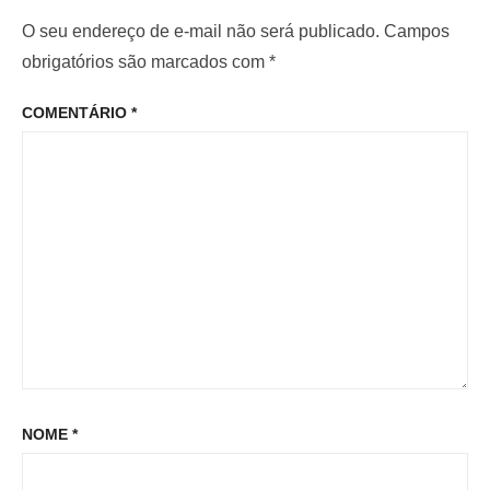
d
i
m
O seu endereço de e-mail não será publicado.
Campos
e
o
o
obrigatórios são marcados com
*
P
r
p
o
COMENTÁRIO
*
:
o
s
s
t
t
:
NOME
*