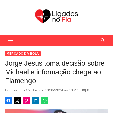
S
k
i
p
t
Seu Portal de Notícias do Flamengo
o
c
o
MERCADO DA BOLA
n
Jorge Jesus toma decisão sobre
t
Michael e informação chega ao
e
Flamengo
n
t
P
Por
Leandro Cardoso
18/06/2024 às 18:27
0
o
s
t
e
d