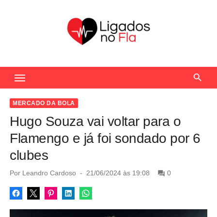
S
k
i
p
t
Seu Portal de Notícias do Flamengo
o
c
o
MERCADO DA BOLA
n
Hugo Souza vai voltar para o
t
Flamengo e já foi sondado por 6
e
clubes
n
t
P
Por
Leandro Cardoso
21/06/2024 às 19:08
0
o
s
t
e
d