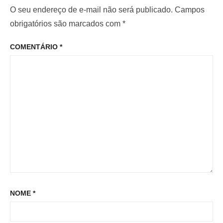
i
m
O seu endereço de e-mail não será publicado.
Campos
e
o
o
obrigatórios são marcados com
*
P
r
p
o
COMENTÁRIO
*
:
o
s
s
t
t
:
NOME
*