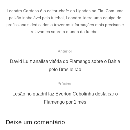
Leandro Cardoso é o editor-chefe do Ligados no Fla. Com uma
paixão inabalável pelo futebol, Leandro lidera uma equipe de
profissionais dedicados a trazer as informações mais precisas e
relevantes sobre o mundo do futebol.
N
Anterior
a
P
David Luiz analisa vitória do Flamengo sobre o Bahia
v
o
pelo Brasileirão
e
s
Próximo
g
t
a
a
P
Lesão no quadril faz Everton Cebolinha desfalcar o
ç
n
r
Flamengo por 1 mês
t
ó
ã
e
x
o
Deixe um comentário
r
i
d