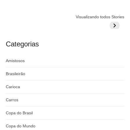
Flamengo
Globo quer
Lesão tir
Visualizando todos Stories
prepara cartada
rivalizar com
Wesley d
milionária por
CazéTV em
do Mund
craque
Flamengo x
argentino
River
Categorias
Amistosos
Brasileirão
Carioca
Carros
Copa do Brasil
Copa do Mundo