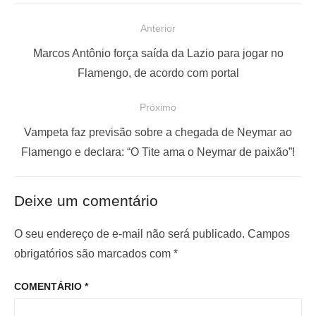
N
Anterior
a
P
Marcos Antônio força saída da Lazio para jogar no
v
o
Flamengo, de acordo com portal
e
s
Próximo
g
t
a
a
P
Vampeta faz previsão sobre a chegada de Neymar ao
ç
n
r
Flamengo e declara: “O Tite ama o Neymar de paixão”!
t
ó
ã
e
x
o
Deixe um comentário
r
i
d
i
m
O seu endereço de e-mail não será publicado.
Campos
e
o
o
obrigatórios são marcados com
*
P
r
p
o
COMENTÁRIO
*
:
o
s
s