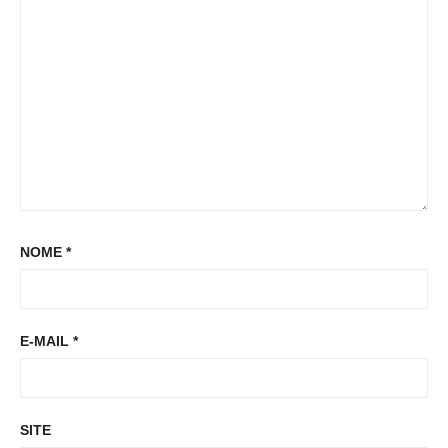
t
t
:
NOME
*
E-MAIL
*
SITE