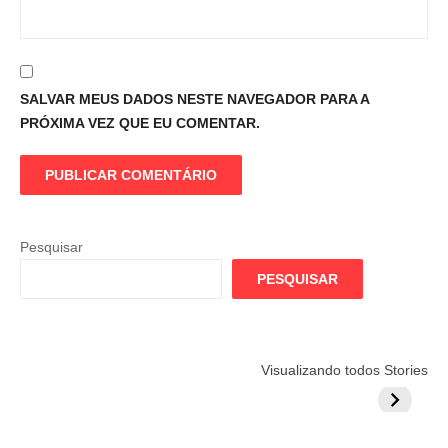
SALVAR MEUS DADOS NESTE NAVEGADOR PARA A
PRÓXIMA VEZ QUE EU COMENTAR.
Pesquisar
PESQUISAR
Flamengo
Globo quer
Lesão tir
Visualizando todos Stories
prepara cartada
rivalizar com
Wesley d
milionária por
CazéTV em
do Mund
craque
Flamengo x