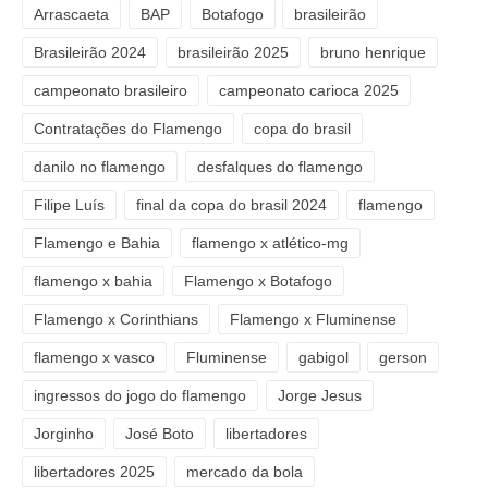
Arrascaeta
BAP
Botafogo
brasileirão
Brasileirão 2024
brasileirão 2025
bruno henrique
campeonato brasileiro
campeonato carioca 2025
Contratações do Flamengo
copa do brasil
danilo no flamengo
desfalques do flamengo
Filipe Luís
final da copa do brasil 2024
flamengo
Flamengo e Bahia
flamengo x atlético-mg
flamengo x bahia
Flamengo x Botafogo
Flamengo x Corinthians
Flamengo x Fluminense
flamengo x vasco
Fluminense
gabigol
gerson
ingressos do jogo do flamengo
Jorge Jesus
Jorginho
José Boto
libertadores
libertadores 2025
mercado da bola