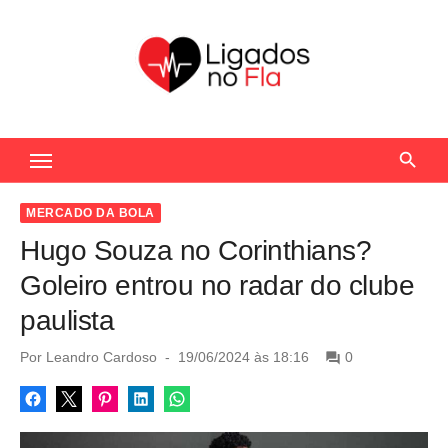
S
k
i
p
t
Seu Portal de Notícias do Flamengo
o
c
o
MERCADO DA BOLA
n
Hugo Souza no Corinthians?
t
Goleiro entrou no radar do clube
e
paulista
n
t
P
Por
Leandro Cardoso
19/06/2024 às 18:16
0
o
s
t
e
d