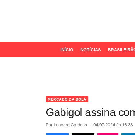
S
k
i
p
t
o
INÍCIO
NOTÍCIAS
BRASILEIRÃ
c
o
n
t
e
n
MERCADO DA BOLA
t
Gabigol assina com
P
Por
Leandro Cardoso
04/07/2024 às 16:38
o