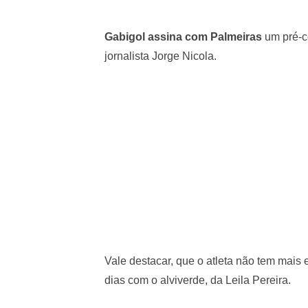
Gabigol assina com Palmeiras
um pré-c
jornalista Jorge Nicola.
Vale destacar, que o atleta não tem mai
dias com o alviverde, da Leila Pereira.