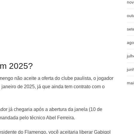
nov
out
set
ago
jul
em 2025?
jun
engo não aceite a oferta do clube paulista, o jogador
mai
e janeiro de 2025, já que ainda tem contrato com o
gador já chegaria após a abertura da janela (10 de
omandada pelo técnico Abel Ferreira.
esidente do Flamengo, você aceitaria liberar Gabigol