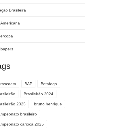
eção Brasileira
-Americana
ercopa
lpapers
ags
rrascaeta
BAP
Botafogo
asileirão
Brasileirão 2024
asileirão 2025
bruno henrique
ampeonato brasileiro
ampeonato carioca 2025