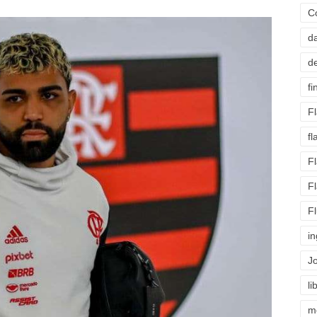
C
d
d
fi
F
f
F
F
F
i
J
li
m