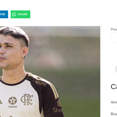
ARE
SHARE
Pes
F
p
m
c
a
C
Ami
Bra