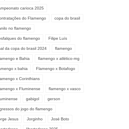
ampeonato carioca 2025
ontratações do Flamengo
copa do brasil
anilo no flamengo
esfalques do flamengo
Filipe Luís
nal da copa do brasil 2024
flamengo
lamengo e Bahia
flamengo x atlético-mg
lamengo x bahia
Flamengo x Botafogo
lamengo x Corinthians
lamengo x Fluminense
flamengo x vasco
luminense
gabigol
gerson
ngressos do jogo do flamengo
orge Jesus
Jorginho
José Boto