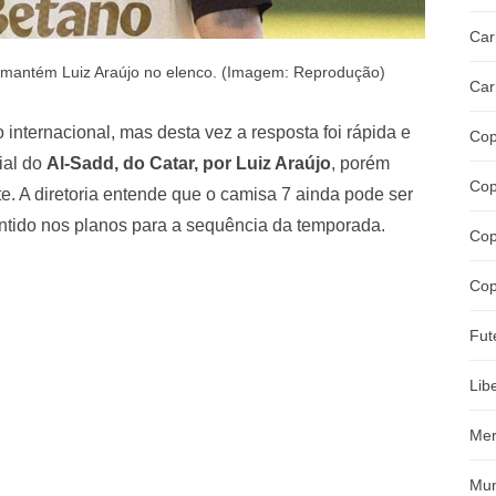
Car
 mantém Luiz Araújo no elenco. (Imagem: Reprodução)
Car
 internacional, mas desta vez a resposta foi rápida e
Cop
ial do
Al-Sadd, do Catar, por Luiz Araújo
, porém
Cop
e. A diretoria entende que o camisa 7 ainda pode ser
 mantido nos planos para a sequência da temporada.
Cop
Cop
Fut
Lib
Mer
Mun