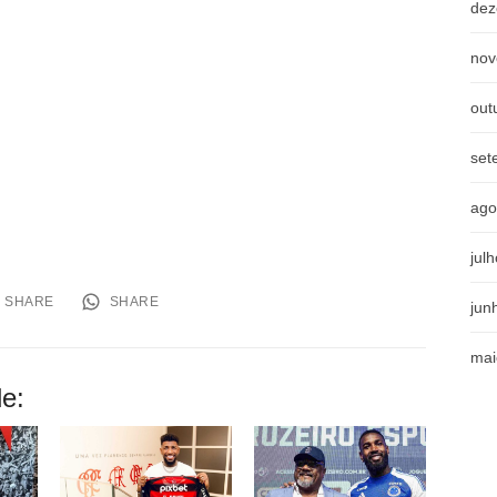
dez
nov
out
set
ago
jul
SHARE
SHARE
jun
mai
e: