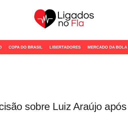
Seu Portal de Notícias do
Flamengo
O
COPA DO BRASIL
LIBERTADORES
MERCADO DA BOLA
STORIES
são sobre Luiz Araújo após p