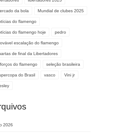
bertadores
libertadores 2025
ercado da bola
Mundial de clubes 2025
otícias do flamengo
otícias do flamengo hoje
pedro
rovável escalação do flamengo
artas de final da Libertadores
eforços do flamengo
seleção brasileira
upercopa do Brasil
vasco
Vini jr
esley
rquivos
ho 2026