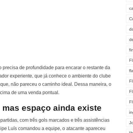
c
C
d
d
fi
F
co precisa de profundidade para encarar o restante da
f
ador experiente, que já conhece o ambiente do clube
F
aque, não pareceu o caminho ideal. Dessa maneira, o
F
 acima de uma venda pontual.
F
 mas espaço ainda existe
i
partidas, com três gols marcados e três assistências
J
ilipe Luís comandou a equipe, o atacante apareceu