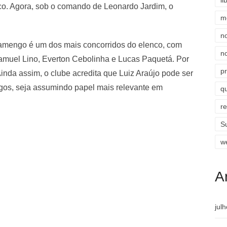
li
o. Agora, sob o comando de Leonardo Jardim, o
m
n
Flamengo é um dos mais concorridos do elenco, com
n
amuel Lino, Everton Cebolinha e Lucas Paquetá. Por
p
 Ainda assim, o clube acredita que Luiz Araújo pode ser
ogos, seja assumindo papel mais relevante em
qu
r
S
w
A
jul