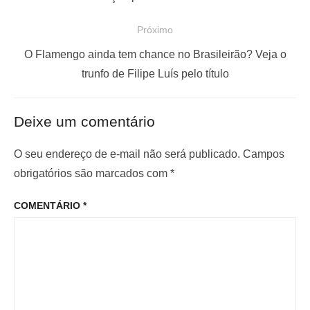
e
s
Próximo
g
t
a
a
P
O Flamengo ainda tem chance no Brasileirão? Veja o
ç
n
r
trunfo de Filipe Luís pelo título
t
ó
ã
e
x
o
Deixe um comentário
r
i
d
i
m
O seu endereço de e-mail não será publicado.
Campos
e
o
o
obrigatórios são marcados com
*
P
r
p
o
COMENTÁRIO
*
:
o
s
s
t
t
: