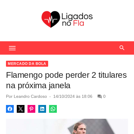
S
k
i
p
t
Seu Portal de Notícias do Flamengo
o
c
o
MERCADO DA BOLA
n
Flamengo pode perder 2 titulares
t
na próxima janela
e
n
P
Por
Leandro Cardoso
14/10/2024 às 18:06
0
o
t
s
t
e
d
o
n