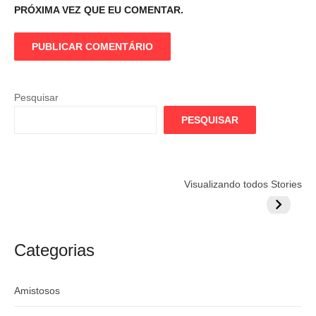
PRÓXIMA VEZ QUE EU COMENTAR.
Pesquisar
PESQUISAR
Flamengo
Globo quer
Lesão tir
Visualizando todos Stories
prepara cartada
rivalizar com
Wesley d
milionária por
CazéTV em
do Mund
craque
Flamengo x
argentino
River
Categorias
Amistosos