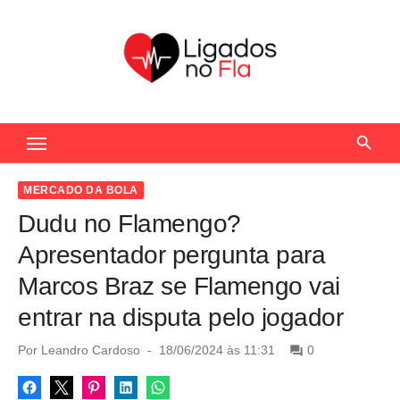
S
k
i
p
t
Seu Portal de Notícias do Flamengo
o
c
o
MERCADO DA BOLA
n
Dudu no Flamengo?
t
Apresentador pergunta para
e
Marcos Braz se Flamengo vai
n
entrar na disputa pelo jogador
t
P
Por
Leandro Cardoso
18/06/2024 às 11:31
0
o
s
t