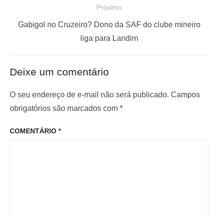
Próximo
g
t
a
a
P
Gabigol no Cruzeiro? Dono da SAF do clube mineiro
ç
n
r
liga para Landim
t
ó
ã
e
x
o
Deixe um comentário
r
i
d
i
m
O seu endereço de e-mail não será publicado.
Campos
e
o
o
obrigatórios são marcados com
*
P
r
p
o
COMENTÁRIO
*
:
o
s
s
t
t
: