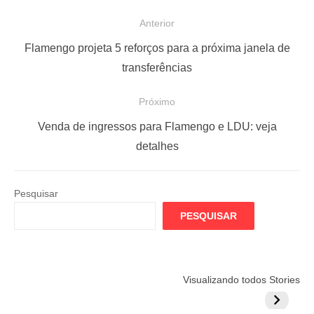
N
Anterior
a
P
Flamengo projeta 5 reforços para a próxima janela de
v
o
transferências
e
s
Próximo
g
t
a
a
P
Venda de ingressos para Flamengo e LDU: veja
ç
n
r
detalhes
t
ó
ã
e
x
o
Pesquisar
r
i
d
PESQUISAR
i
m
e
o
o
P
r
p
o
Flamengo
Globo quer
Lesão tir
Visualizando todos Stories
:
o
prepara cartada
rivalizar com
Wesley d
s
s
milionária por
CazéTV em
do Mund