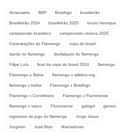
Arrascaeta
BAP
Botafogo
brasileirão
Brasileirão 2024
brasileirão 2025
bruno henrique
campeonato brasileiro
campeonato carioca 2025
Contratações do Flamengo
copa do brasil
danilo no flamengo
desfalques do flamengo
Filipe Luís
final da copa do brasil 2024
flamengo
Flamengo e Bahia
flamengo x atlético-mg
flamengo x bahia
Flamengo x Botafogo
Flamengo x Corinthians
Flamengo x Fluminense
flamengo x vasco
Fluminense
gabigol
gerson
ingressos do jogo do flamengo
Jorge Jesus
Jorginho
José Boto
libertadores