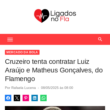
S
k
i
p
t
Seu Portal de Notícias do Flamengo
o
c
o
MERCADO DA BOLA
n
Cruzeiro tenta contratar Luiz
t
Araújo e Matheus Gonçalves, do
e
Flamengo
n
t
P
Por
Rafaela Lucena
08/05/2025 às 08:00
o
s
t
e
d