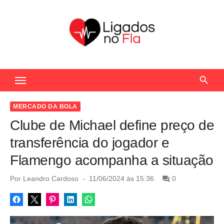
S
k
i
p
t
Seu Portal de Notícias do Flamengo
o
c
o
MERCADO DA BOLA
n
Clube de Michael define preço de
t
transferência do jogador e
e
Flamengo acompanha a situação
n
t
P
Por
Leandro Cardoso
11/06/2024 às 15:36
0
o
s
t
e
d