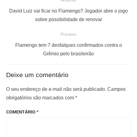
Anterior
a
P
David Luiz vai ficar no Flamengo? Jogador abre o jogo
v
o
sobre possibilidade de renovar
e
s
Próximo
g
t
a
a
P
Flamengo tem 7 desfalques confirmados contra o
ç
n
r
Grêmio pelo brasileirão
t
ó
ã
e
x
o
Deixe um comentário
r
i
d
i
m
O seu endereço de e-mail não será publicado.
Campos
e
o
o
obrigatórios são marcados com
*
P
r
p
o
COMENTÁRIO
*
:
o
s
s
t
t