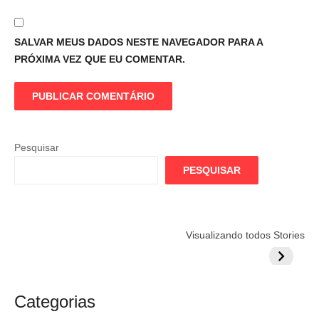
SALVAR MEUS DADOS NESTE NAVEGADOR PARA A
PRÓXIMA VEZ QUE EU COMENTAR.
Pesquisar
PESQUISAR
Flamengo
Globo quer
Lesão tir
Visualizando todos Stories
prepara cartada
rivalizar com
Wesley d
milionária por
CazéTV em
do Mund
craque
Flamengo x
argentino
River
Categorias