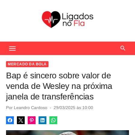
S
k
i
p
t
Seu Portal de Notícias do Flamengo
o
c
o
MERCADO DA BOLA
n
Bap é sincero sobre valor de
t
venda de Wesley na próxima
e
janela de transferências
n
t
P
Por
Leandro Cardoso
29/03/2025 às 10:00
o
s
t
e
d