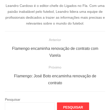
Leandro Cardoso é o editor-chefe do Ligados no Fla. Com uma
paixão inabalável pelo futebol, Leandro lidera uma equipe de
profissionais dedicados a trazer as informações mais precisas e
relevantes sobre o mundo do futebol.
N
Anterior
a
P
Flamengo encaminha renovação de contrato com
v
o
Varela
e
s
Próximo
g
t
a
a
P
Flamengo: José Boto encaminha renovação de
ç
n
r
contrato
t
ó
ã
e
x
o
Pesquisar
r
i
d
PESQUISAR