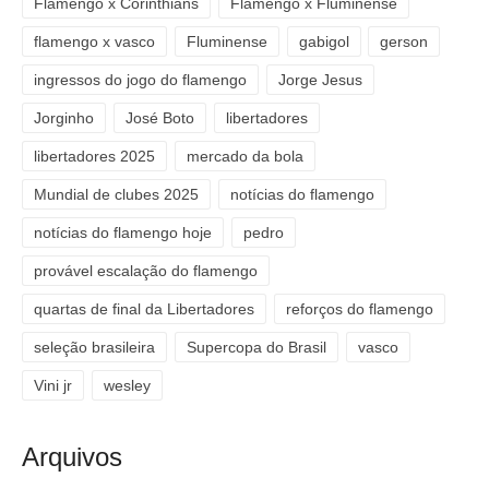
Flamengo x Corinthians
Flamengo x Fluminense
flamengo x vasco
Fluminense
gabigol
gerson
ingressos do jogo do flamengo
Jorge Jesus
Jorginho
José Boto
libertadores
libertadores 2025
mercado da bola
Mundial de clubes 2025
notícias do flamengo
notícias do flamengo hoje
pedro
provável escalação do flamengo
quartas de final da Libertadores
reforços do flamengo
seleção brasileira
Supercopa do Brasil
vasco
Vini jr
wesley
Arquivos