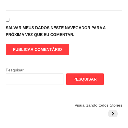
SALVAR MEUS DADOS NESTE NAVEGADOR PARA A
PRÓXIMA VEZ QUE EU COMENTAR.
Pesquisar
PESQUISAR
Flamengo
Globo quer
Lesão tir
Visualizando todos Stories
prepara cartada
rivalizar com
Wesley d
milionária por
CazéTV em
do Mund
craque
Flamengo x