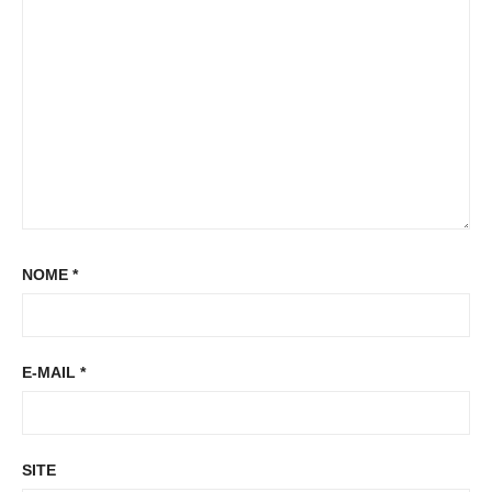
t
t
:
NOME
*
E-MAIL
*
SITE