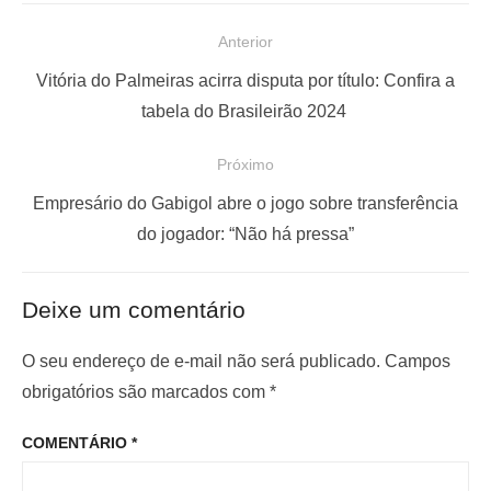
N
Anterior
a
P
Vitória do Palmeiras acirra disputa por título: Confira a
v
o
tabela do Brasileirão 2024
e
s
Próximo
g
t
a
a
P
Empresário do Gabigol abre o jogo sobre transferência
ç
n
r
do jogador: “Não há pressa”
t
ó
ã
e
x
o
Deixe um comentário
r
i
d
i
m
O seu endereço de e-mail não será publicado.
Campos
e
o
o
obrigatórios são marcados com
*
P
r
p
o
COMENTÁRIO
*
:
o
s
s