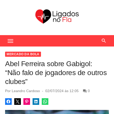
S
k
i
p
t
Seu Portal de Notícias do Flamengo
o
c
o
MERCADO DA BOLA
n
Abel Ferreira sobre Gabigol:
t
“Não falo de jogadores de outros
e
clubes”
n
t
P
Por
Leandro Cardoso
02/07/2024 às 12:05
0
o
s
t
e
d