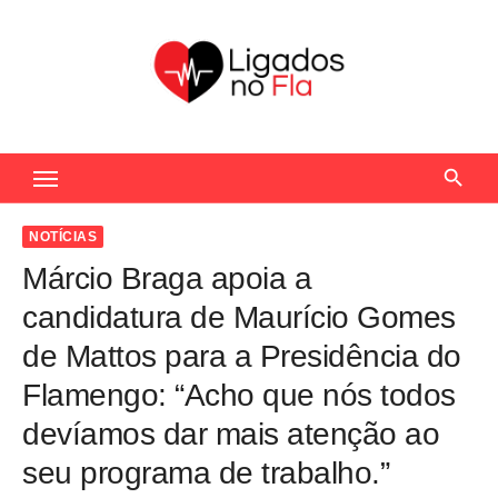
S
k
i
p
t
Seu Portal de Notícias do Flamengo
o
c
o
NOTÍCIAS
n
Márcio Braga apoia a
t
candidatura de Maurício Gomes
e
de Mattos para a Presidência do
n
Flamengo: “Acho que nós todos
t
devíamos dar mais atenção ao
seu programa de trabalho.”