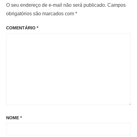
i
m
O seu endereço de e-mail não será publicado.
Campos
e
o
o
obrigatórios são marcados com
*
P
r
p
o
COMENTÁRIO
*
:
o
s
s
t
t
:
NOME
*