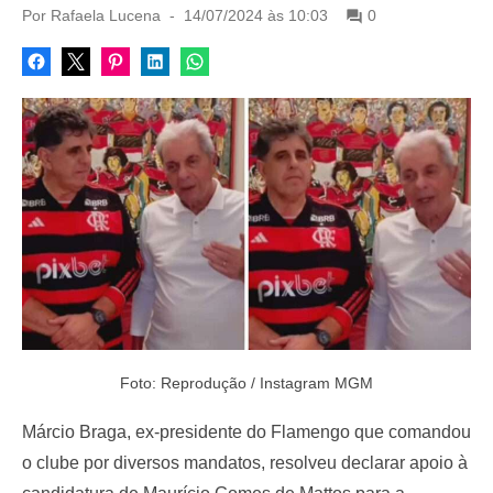
P
Por
Rafaela Lucena
14/07/2024 às 10:03
0
o
s
t
e
d
o
n
Foto: Reprodução / Instagram MGM
Márcio Braga, ex-presidente do Flamengo que comandou
o clube por diversos mandatos, resolveu declarar apoio à