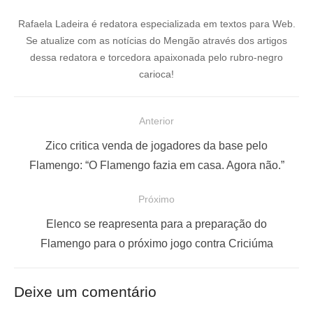
Rafaela Ladeira é redatora especializada em textos para Web.
Se atualize com as notícias do Mengão através dos artigos
dessa redatora e torcedora apaixonada pelo rubro-negro
carioca!
N
Anterior
a
P
Zico critica venda de jogadores da base pelo
v
o
Flamengo: “O Flamengo fazia em casa. Agora não.”
e
s
Próximo
g
t
a
a
P
Elenco se reapresenta para a preparação do
ç
n
r
Flamengo para o próximo jogo contra Criciúma
t
ó
ã
e
x
o
Deixe um comentário
r
i
d