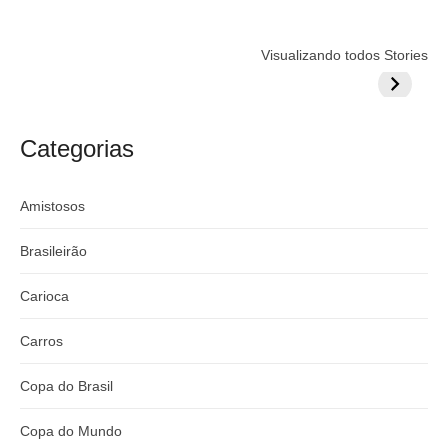
Flamengo
Globo quer
Lesão tir
Visualizando todos Stories
prepara cartada
rivalizar com
Wesley d
milionária por
CazéTV em
do Mund
craque
Flamengo x
argentino
River
Categorias
Amistosos
Brasileirão
Carioca
Carros
Copa do Brasil
Copa do Mundo