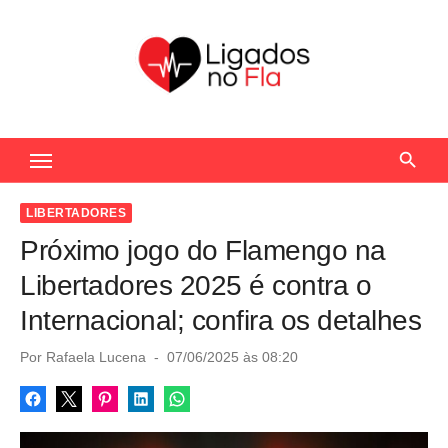
S
k
i
p
t
Seu Portal de Notícias do Flamengo
o
c
o
LIBERTADORES
n
Próximo jogo do Flamengo na
t
Libertadores 2025 é contra o
e
Internacional; confira os detalhes
n
t
P
Por
Rafaela Lucena
07/06/2025 às 08:20
o
s
t
e
d