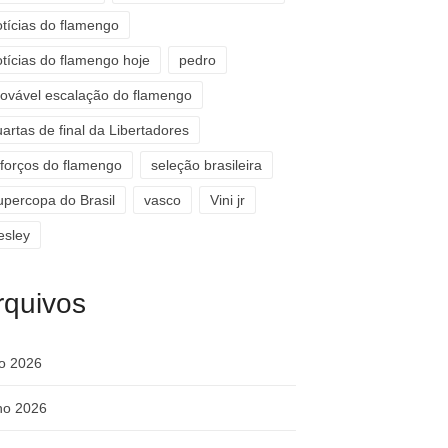
otícias do flamengo
otícias do flamengo hoje
pedro
rovável escalação do flamengo
artas de final da Libertadores
eforços do flamengo
seleção brasileira
upercopa do Brasil
vasco
Vini jr
esley
rquivos
ho 2026
ho 2026