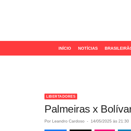
S
k
i
p
t
o
INÍCIO
NOTÍCIAS
BRASILEIRÃ
c
o
n
t
e
n
LIBERTADORES
t
Palmeiras x Bolívar
P
Por
Leandro Cardoso
14/05/2025 às 21:30
o