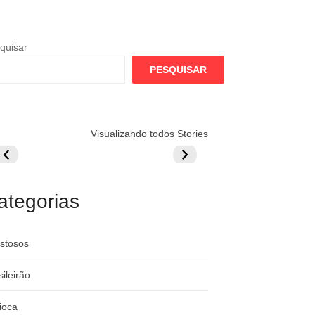
quisar
PESQUISAR
lamengo
Globo quer
Lesão tira
Visualizando todos Stories
repara cartada
rivalizar com
Wesley da Co
ilionária por
CazéTV em
do Mundo
raque
Flamengo x
rgentino
River
ategorias
stosos
sileirão
ioca