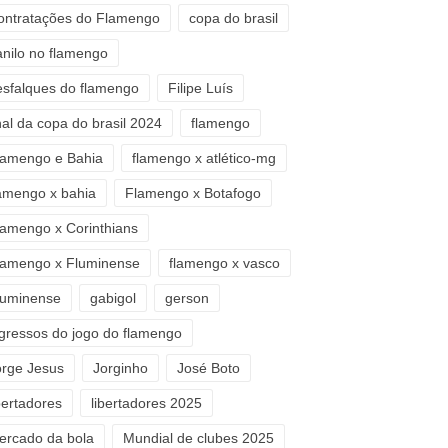
ontratações do Flamengo
copa do brasil
anilo no flamengo
esfalques do flamengo
Filipe Luís
nal da copa do brasil 2024
flamengo
lamengo e Bahia
flamengo x atlético-mg
lamengo x bahia
Flamengo x Botafogo
lamengo x Corinthians
lamengo x Fluminense
flamengo x vasco
luminense
gabigol
gerson
ngressos do jogo do flamengo
orge Jesus
Jorginho
José Boto
bertadores
libertadores 2025
ercado da bola
Mundial de clubes 2025