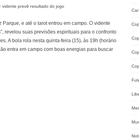
r vidente prevê resultado do jogo
Car
z Parque, e até o tarot entrou em campo. O vidente
Cop
”, revelou suas previsões espirituais para o confronto
Cop
s. A bola rola nesta quinta-feira (15), às 19h (horário
erdão entra em campo com boas energias para buscar
Cop
Cop
Fut
Lib
Mer
Mun
Not