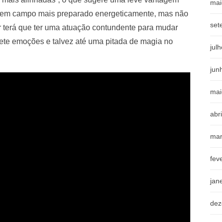
mai
tra em campo mais preparado energeticamente, mas não
set
ar terá que ter uma atuação contundente para mudar
mete emoções e talvez até uma pitada de magia no
jul
jun
mai
abr
mar
fev
jan
dez