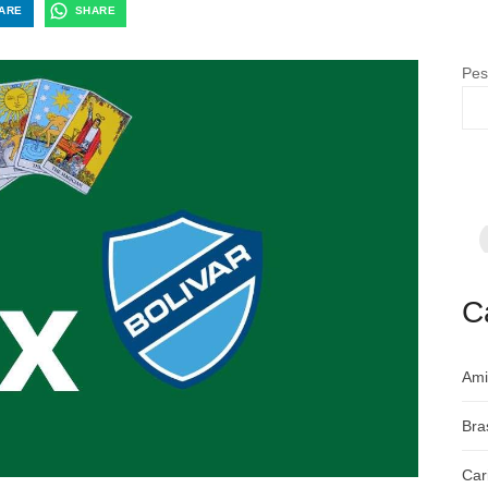
ARE
SHARE
Pes
F
p
m
c
a
C
Ami
Bra
Car