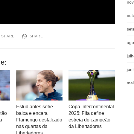
nov
out
set
SHARE
SHARE
ago
jul
e:
jun
mai
Estudiantes sofre
Copa Intercontinental
itão
baixa e encara
2025: Fifa define
a
Flamengo desfalcado
estreia do campeão
nas quartas da
da Libertadores
Libertadores