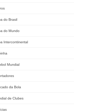
ros
a do Brasil
a do Mundo
a Intercontinental
inha
ebol Mundial
ertadores
cado da Bola
dial de Clubes
ícias