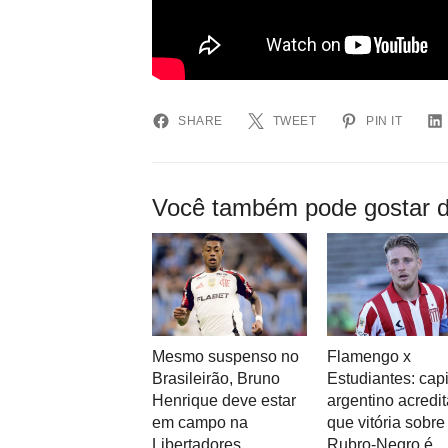
SHARE
TWEET
PIN IT
Você também pode gostar d
Mesmo suspenso no
Flamengo x
Brasileirão, Bruno
Estudiantes: cap
Henrique deve estar
argentino acredit
em campo na
que vitória sobre
Libertadores
Rubro-Negro é