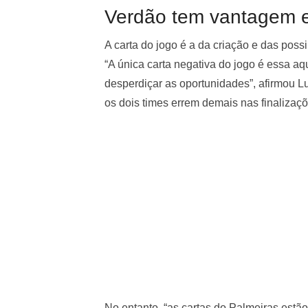
Verdão tem vantagem es
A carta do jogo é a da criação e das poss
“A única carta negativa do jogo é essa aq
desperdiçar as oportunidades”, afirmou L
os dois times errem demais nas finalizaçõ
No entanto, “as cartas do Palmeiras estã