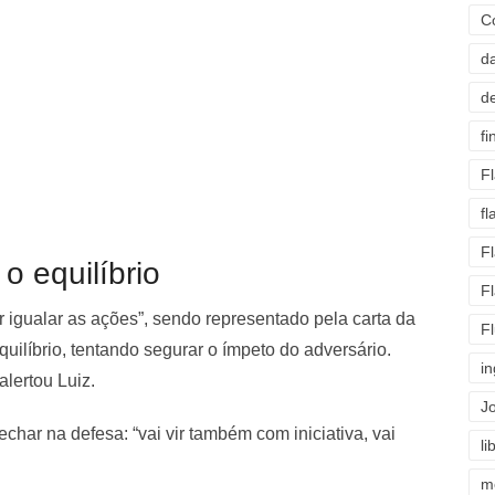
C
d
d
fi
F
f
F
o equilíbrio
F
ar igualar as ações”, sendo representado pela carta da
F
quilíbrio, tentando segurar o ímpeto do adversário.
i
alertou Luiz.
J
char na defesa: “vai vir também com iniciativa, vai
li
m