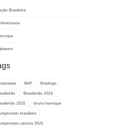
eção Brasileira
-Americana
ercopa
lpapers
ags
rrascaeta
BAP
Botafogo
asileirão
Brasileirão 2024
asileirão 2025
bruno henrique
ampeonato brasileiro
ampeonato carioca 2025