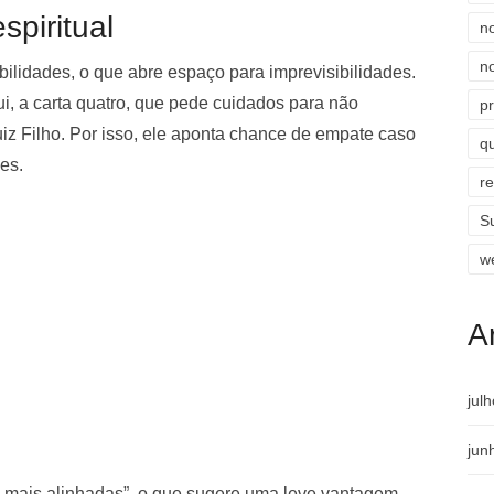
piritual
n
n
ibilidades, o que abre espaço para imprevisibilidades.
ui, a carta quatro, que pede cuidados para não
p
uiz Filho. Por isso, ele aponta chance de empate caso
qu
es.
r
S
w
A
jul
jun
o mais alinhadas”, o que sugere uma leve vantagem