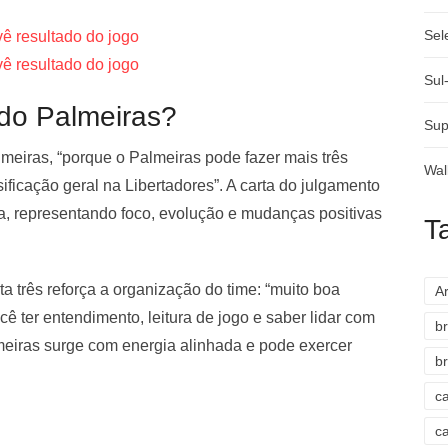
Sel
vê resultado do jogo
vê resultado do jogo
Sul
 do Palmeiras?
Sup
lmeiras, “porque o Palmeiras pode fazer mais três
Wal
ificação geral na Libertadores”. A carta do julgamento
ta, representando foco, evolução e mudanças positivas
T
ta três reforça a organização do time: “muito boa
A
ê ter entendimento, leitura de jogo e saber lidar com
br
lmeiras surge com energia alinhada e pode exercer
br
c
c