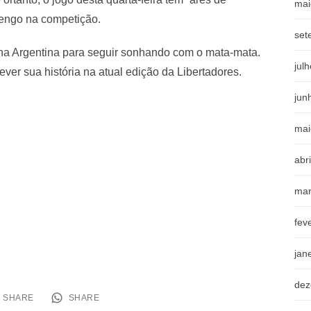
mai
mengo na competição.
set
 na Argentina para seguir sonhando com o mata-mata.
jul
ver sua história na atual edição da Libertadores.
jun
mai
abr
mar
fev
jan
dez
SHARE
SHARE