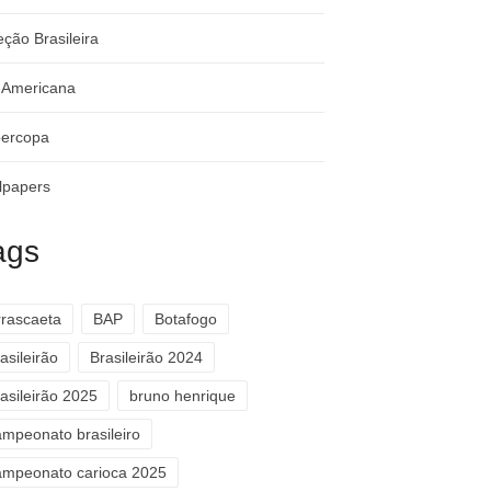
eção Brasileira
-Americana
ercopa
lpapers
ags
rrascaeta
BAP
Botafogo
asileirão
Brasileirão 2024
asileirão 2025
bruno henrique
ampeonato brasileiro
ampeonato carioca 2025