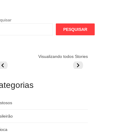
quisar
PESQUISAR
lamengo
Globo quer
Lesão tira
Visualizando todos Stories
repara cartada
rivalizar com
Wesley da Co
ilionária por
CazéTV em
do Mundo
raque
Flamengo x
rgentino
River
ategorias
stosos
sileirão
ioca