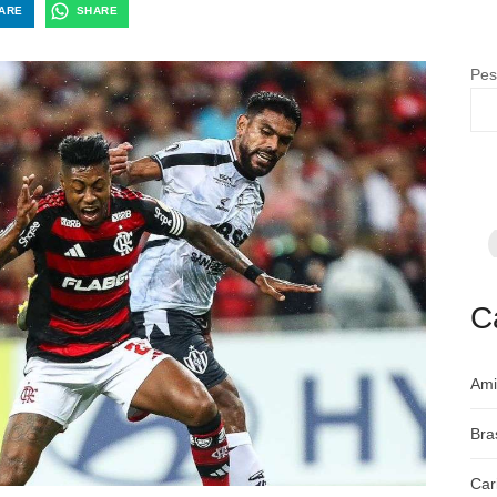
ARE
SHARE
Pes
F
p
m
c
a
C
Ami
Bra
Car