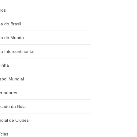
ros
a do Brasil
a do Mundo
a Intercontinental
inha
ebol Mundial
ertadores
cado da Bola
dial de Clubes
ícias