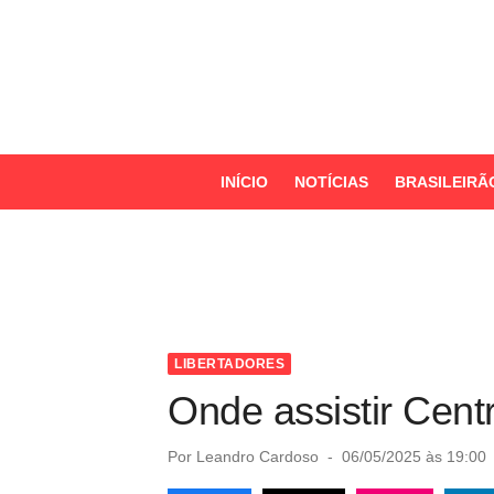
S
k
i
p
t
o
INÍCIO
NOTÍCIAS
BRASILEIRÃ
c
o
n
t
e
n
LIBERTADORES
t
Onde assistir Cent
P
Por
Leandro Cardoso
06/05/2025 às 19:00
o