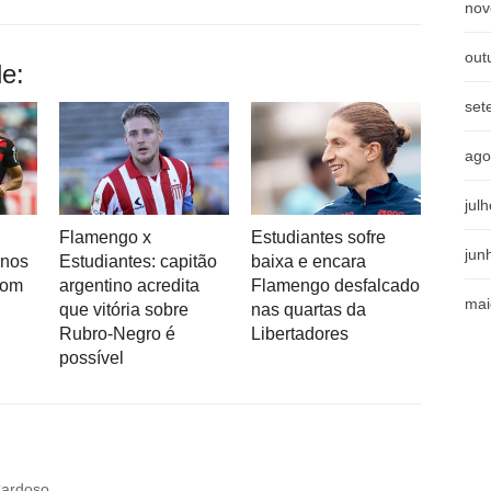
nov
out
e:
set
ago
jul
Flamengo x
Estudiantes sofre
jun
inos
Estudiantes: capitão
baixa e encara
com
argentino acredita
Flamengo desfalcado
mai
que vitória sobre
nas quartas da
Rubro-Negro é
Libertadores
possível
Cardoso