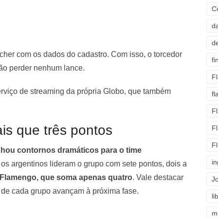
C
d
d
ncher com os dados do cadastro. Com isso, o torcedor
fi
não perder nenhum lance.
F
erviço de streaming da própria Globo, que também
f
F
is que três pontos
F
F
nhou contornos dramáticos para o time
i
 os argentinos lideram o grupo com sete pontos, dois a
Flamengo, que soma apenas quatro
. Vale destacar
J
 de cada grupo avançam à próxima fase.
li
m