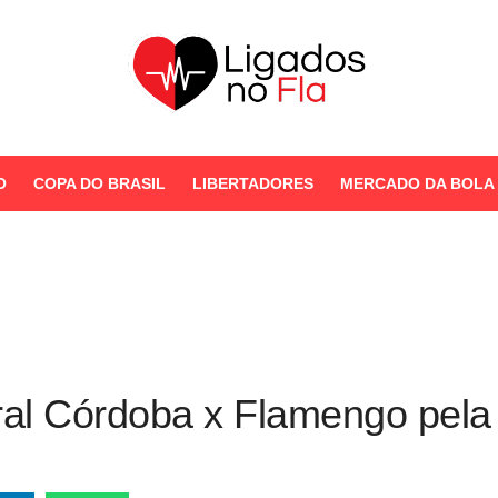
Seu Portal de Notícias do
Flamengo
O
COPA DO BRASIL
LIBERTADORES
MERCADO DA BOLA
STORIES
ral Córdoba x Flamengo pela