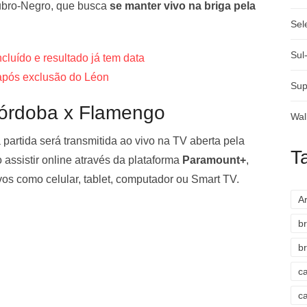
Rubro-Negro, que busca
se manter vivo na briga pela
Sel
Sul
luído e resultado já tem data
 após exclusão do Léon
Sup
Córdoba x Flamengo
Wal
artida será transmitida ao vivo na TV aberta pela
T
 assistir online através da plataforma
Paramount+
,
ivos como celular, tablet, computador ou Smart TV.
A
br
br
c
c