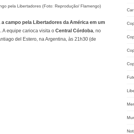
engo pela Libertadores (Foto: Reprodução/ Flamengo)
Car
lta a campo pela Libertadores da América em um
Cop
s
. A equipe carioca visita o
Central Córdoba
, no
Cop
tiago del Estero, na Argentina, às 21h30 (de
Cop
Cop
Fut
Lib
Mer
Mun
Not