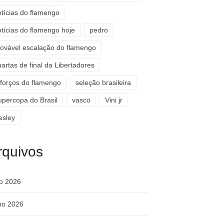
otícias do flamengo
otícias do flamengo hoje
pedro
rovável escalação do flamengo
artas de final da Libertadores
eforços do flamengo
seleção brasileira
upercopa do Brasil
vasco
Vini jr
esley
rquivos
ho 2026
ho 2026