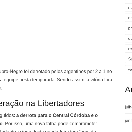
n
n
p
qu
r
S
w
ubro-Negro foi derrotado pelos argentinos por 2 a 1 no
 equipe nesta temporada. Sendo assim, a vitória fora
A
a.
ração na Libertadores
jul
eguidos:
a derrota para o Central Córdoba e o
jun
to
. Por isso, uma nova falha pode comprometer
ortanto, o jogo desta quarta-feira tem “ares de