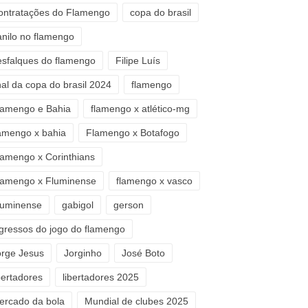
ontratações do Flamengo
copa do brasil
anilo no flamengo
esfalques do flamengo
Filipe Luís
nal da copa do brasil 2024
flamengo
lamengo e Bahia
flamengo x atlético-mg
lamengo x bahia
Flamengo x Botafogo
lamengo x Corinthians
lamengo x Fluminense
flamengo x vasco
luminense
gabigol
gerson
ngressos do jogo do flamengo
orge Jesus
Jorginho
José Boto
bertadores
libertadores 2025
ercado da bola
Mundial de clubes 2025