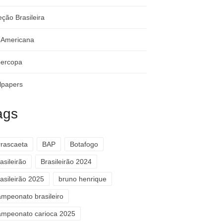
eção Brasileira
-Americana
ercopa
lpapers
ags
rrascaeta
BAP
Botafogo
asileirão
Brasileirão 2024
asileirão 2025
bruno henrique
ampeonato brasileiro
ampeonato carioca 2025