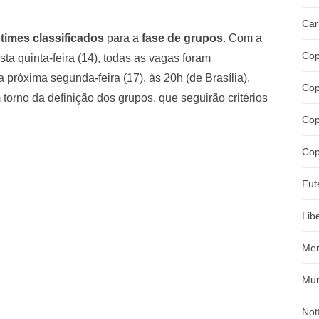
Car
 times classificados
para a
fase de grupos
. Com a
Cop
ta quinta-feira (14), todas as vagas foram
a próxima segunda-feira (17), às 20h (de Brasília).
Cop
torno da definição dos grupos, que seguirão critérios
Cop
Cop
Fut
Lib
Mer
Mun
Not