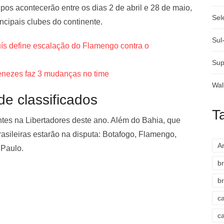
pos acontecerão entre os dias 2 de abril e 28 de maio,
Sel
ncipais clubes do continente.
Sul
uís define escalação do Flamengo contra o
Sup
nezes faz 3 mudanças no time
Wal
de classificados
T
ntes na Libertadores deste ano. Além do Bahia, que
brasileiras estarão na disputa: Botafogo, Flamengo,
A
 Paulo.
br
br
c
c