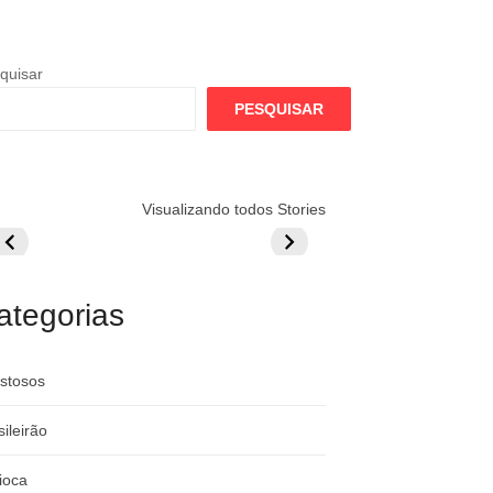
quisar
PESQUISAR
lamengo
Globo quer
Lesão tira
Visualizando todos Stories
repara cartada
rivalizar com
Wesley da Co
ilionária por
CazéTV em
do Mundo
raque
Flamengo x
rgentino
River
ategorias
stosos
sileirão
ioca