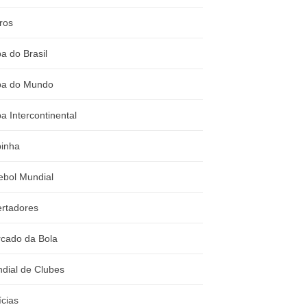
ros
a do Brasil
a do Mundo
a Intercontinental
inha
ebol Mundial
ertadores
cado da Bola
dial de Clubes
ícias