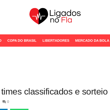
Seu Portal de Notícias do
Flamengo
O
COPA DO BRASIL
LIBERTADORES
MERCADO DA BOLA
STORIES
times classificados e sorteio
0