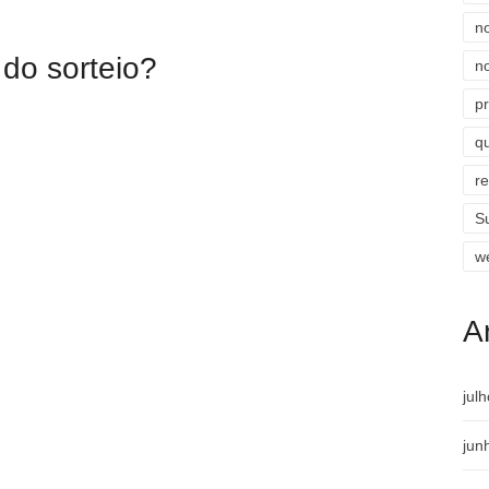
n
do sorteio?
n
p
qu
r
S
w
A
jul
jun