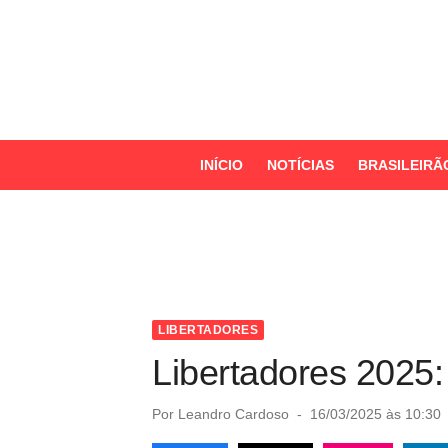
S
k
i
p
t
o
INÍCIO
NOTÍCIAS
BRASILEIRÃ
c
o
n
t
e
n
LIBERTADORES
t
Libertadores 2025: 
P
Por
Leandro Cardoso
16/03/2025 às 10:30
o