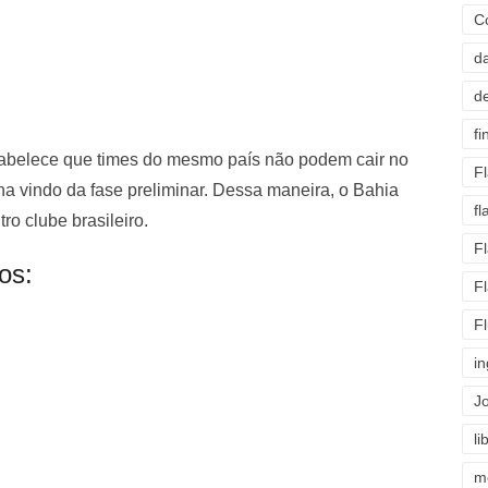
C
d
d
fi
tabelece que times do mesmo país não podem cair no
F
 vindo da fase preliminar. Dessa maneira, o Bahia
f
o clube brasileiro.
F
os:
F
F
i
J
li
m