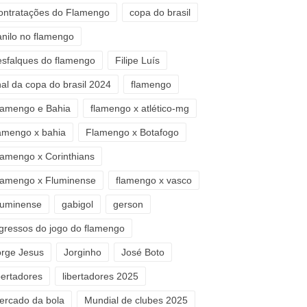
ontratações do Flamengo
copa do brasil
anilo no flamengo
esfalques do flamengo
Filipe Luís
nal da copa do brasil 2024
flamengo
lamengo e Bahia
flamengo x atlético-mg
lamengo x bahia
Flamengo x Botafogo
lamengo x Corinthians
lamengo x Fluminense
flamengo x vasco
luminense
gabigol
gerson
ngressos do jogo do flamengo
orge Jesus
Jorginho
José Boto
bertadores
libertadores 2025
ercado da bola
Mundial de clubes 2025