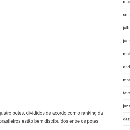
mai
set
jul
jun
mai
abr
mar
fev
jan
quatro potes, divididos de acordo com o ranking da
dez
asileiros estão bem distribuídos entre os potes.