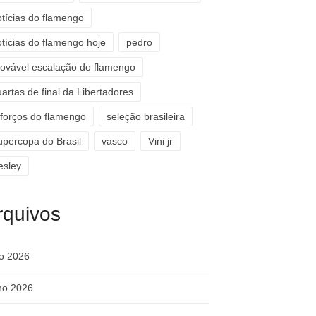
otícias do flamengo
otícias do flamengo hoje
pedro
rovável escalação do flamengo
artas de final da Libertadores
eforços do flamengo
seleção brasileira
upercopa do Brasil
vasco
Vini jr
esley
rquivos
ho 2026
ho 2026