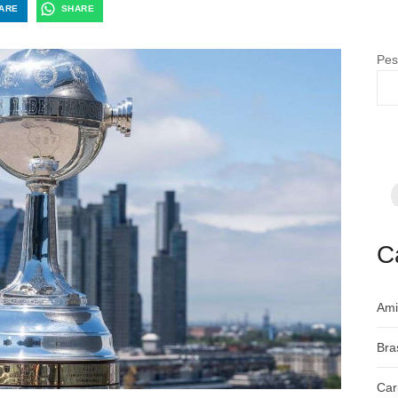
ARE
SHARE
Pes
F
p
m
c
a
C
Ami
Bra
Car