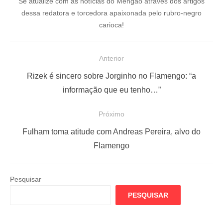
Se atualize com as notícias do Mengão através dos artigos
dessa redatora e torcedora apaixonada pelo rubro-negro
carioca!
N
Anterior
a
P
Rizek é sincero sobre Jorginho no Flamengo: “a
v
o
informação que eu tenho…”
e
s
Próximo
g
t
a
a
P
Fulham toma atitude com Andreas Pereira, alvo do
ç
n
r
Flamengo
t
ó
ã
e
x
o
Pesquisar
r
i
d
PESQUISAR
i
m
e
o
o
P