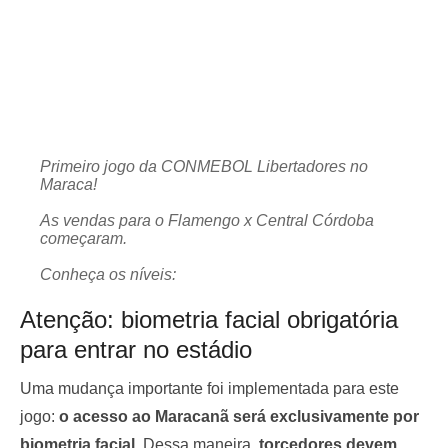
Primeiro jogo da CONMEBOL Libertadores no
Maraca!
As vendas para o Flamengo x Central Córdoba
começaram.
Conheça os níveis:
Nível 0: Diamante+1
Nível 1: Diamante / Platina+1
Atenção: biometria facial obrigatória
Nível 2: Platina / Ouro+1
para entrar no estádio
Nível 3: Ouro / Prata+1
Nível 4: Prata
Uma mudança importante foi implementada para este
Não se esqueça, as vendas acontecem no…
jogo:
o acesso ao Maracanã será exclusivamente por
pic.twitter.com/iRDBB2Vx2C
biometria facial
. Dessa maneira,
torcedores devem