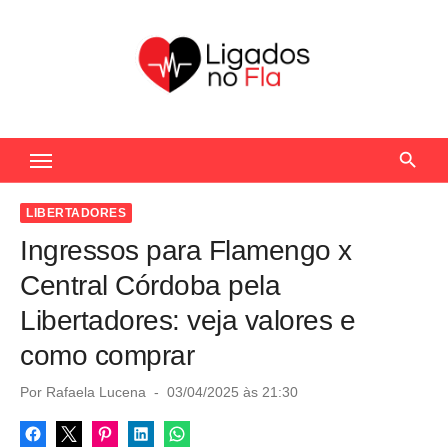
S
k
i
p
t
Seu Portal de Notícias do Flamengo
o
c
o
LIBERTADORES
n
Ingressos para Flamengo x
t
Central Córdoba pela
e
Libertadores: veja valores e
n
como comprar
t
P
Por
Rafaela Lucena
03/04/2025 às 21:30
o
s
t