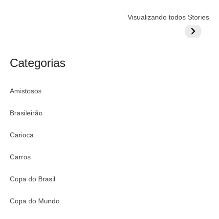
r
p
o
Flamengo
Globo quer
Lesão tir
Visualizando todos Stories
:
o
prepara cartada
rivalizar com
Wesley d
s
s
milionária por
CazéTV em
do Mund
t
craque
Flamengo x
t
argentino
River
Categorias
:
Amistosos
Brasileirão
Carioca
Carros
Copa do Brasil
Copa do Mundo