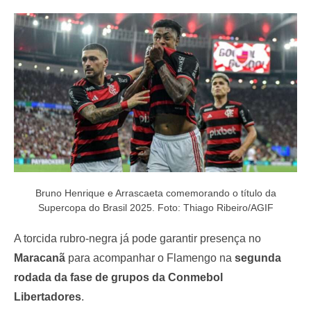
e
d
o
n
Bruno Henrique e Arrascaeta comemorando o título da
Supercopa do Brasil 2025. Foto: Thiago Ribeiro/AGIF
A torcida rubro-negra já pode garantir presença no
Maracanã
para acompanhar o Flamengo na
segunda
rodada da fase de grupos da Conmebol
Libertadores
.