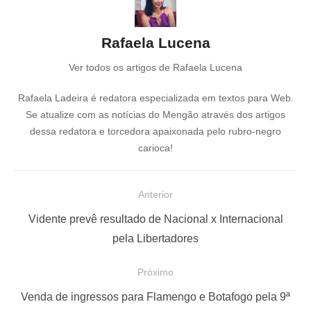
Rafaela Lucena
Ver todos os artigos de Rafaela Lucena
Rafaela Ladeira é redatora especializada em textos para Web.
Se atualize com as notícias do Mengão através dos artigos
dessa redatora e torcedora apaixonada pelo rubro-negro
carioca!
N
Anterior
a
P
Vidente prevê resultado de Nacional x Internacional
v
o
pela Libertadores
e
s
Próximo
g
t
a
a
P
Venda de ingressos para Flamengo e Botafogo pela 9ª