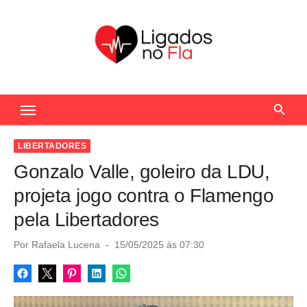
S
k
i
p
t
Seu Portal de Notícias do Flamengo
o
c
o
LIBERTADORES
n
Gonzalo Valle, goleiro da LDU,
t
projeta jogo contra o Flamengo
e
pela Libertadores
n
t
P
Por
Rafaela Lucena
15/05/2025 às 07:30
o
s
t
e
d