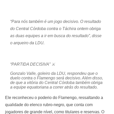
“Para nós também é um jogo decisivo. O resultado
do Central Córdoba contra o Táchira ontem obriga
as duas equipes a ir em busca do resultado”, disse
o arqueiro da LDU.
“PARTIDA DECISIVA” ⚔️
Gonzalo Valle, goleiro da LDU, respondeu que o
duelo contra o Flamengo será decisivo. Além disso,
de que a vitória do Central Córdoba também obriga
a equipe equatoriana a correr atrás do resultado.
🗣️ “A LDU também trata como partida decisiva. O
Ele reconheceu o poderio do Flamengo, ressaltando a
resultado…
pic.twitter.com/ChxE0XrMLl
qualidade do elenco rubro-negro, que conta com
jogadores de grande nível, como titulares e reservas. O
— Coluna do Fla (@ColunadoFla)
May 14, 2025