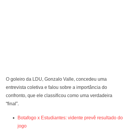
O goleiro da LDU, Gonzalo Valle, concedeu uma
entrevista coletiva e falou sobre a importância do
confronto, que ele classificou como uma verdadeira
“final”.
Botafogo x Estudiantes: vidente prevê resultado do
jogo