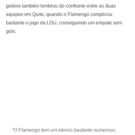
goleiro também lembrou do confronto entre as duas
equipes em Quito, quando o Flamengo complicou
bastante o jogo da LDU, conseguindo um empate sem
gols.
“O Flamengo tem um elenco bastante numeroso,