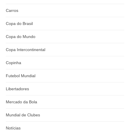
Carros
Copa do Brasil
Copa do Mundo
Copa Intercontinental
Copinha
Futebol Mundial
Libertadores
Mercado da Bola
Mundial de Clubes
Notícias