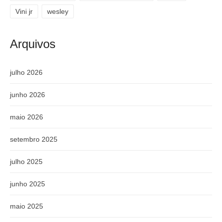
Vini jr
wesley
Arquivos
julho 2026
junho 2026
maio 2026
setembro 2025
julho 2025
junho 2025
maio 2025