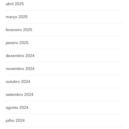
abril 2025
março 2025
fevereiro 2025
janeiro 2025
dezembro 2024
novembro 2024
outubro 2024
setembro 2024
agosto 2024
julho 2024