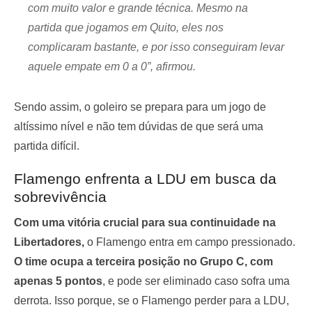
com muito valor e grande técnica. Mesmo na
partida que jogamos em Quito, eles nos
complicaram bastante, e por isso conseguiram levar
aquele empate em 0 a 0”, afirmou.
Sendo assim, o goleiro se prepara para um jogo de
altíssimo nível e não tem dúvidas de que será uma
partida difícil.
Flamengo enfrenta a LDU em busca da
sobrevivência
Com uma vitória crucial para sua continuidade na
Libertadores,
o Flamengo entra em campo pressionado.
O time ocupa a terceira posição no Grupo C, com
apenas 5 pontos
, e pode ser eliminado caso sofra uma
derrota. Isso porque, se o Flamengo perder para a LDU,