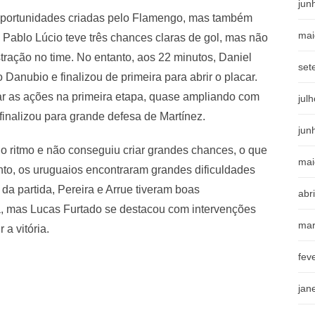
jun
 oportunidades criadas pelo Flamengo, mas também
mai
Pablo Lúcio teve três chances claras de gol, mas não
stração no time. No entanto, aos 22 minutos, Daniel
set
Danubio e finalizou de primeira para abrir o placar.
r as ações na primeira etapa, quase ampliando com
jul
finalizou para grande defesa de Martínez.
jun
 ritmo e não conseguiu criar grandes chances, o que
mai
nto, os uruguaios encontraram grandes dificuldades
 da partida, Pereira e Arrue tiveram boas
abr
, mas Lucas Furtado se destacou com intervenções
mar
 a vitória.
fev
jan