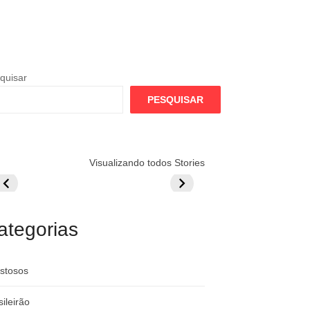
quisar
PESQUISAR
lamengo
Globo quer
Lesão tira
Visualizando todos Stories
repara cartada
rivalizar com
Wesley da Co
ilionária por
CazéTV em
do Mundo
raque
Flamengo x
rgentino
River
ategorias
stosos
sileirão