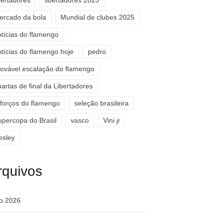
bertadores
libertadores 2025
ercado da bola
Mundial de clubes 2025
otícias do flamengo
otícias do flamengo hoje
pedro
rovável escalação do flamengo
artas de final da Libertadores
eforços do flamengo
seleção brasileira
upercopa do Brasil
vasco
Vini jr
esley
rquivos
ho 2026