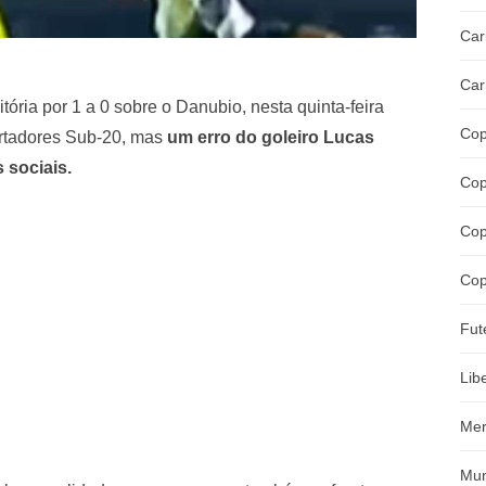
Car
Car
ória por 1 a 0 sobre o Danubio, nesta quinta-feira
Cop
bertadores Sub-20, mas
um erro do goleiro Lucas
s sociais.
Cop
Cop
Cop
Fut
Lib
Mer
Mun