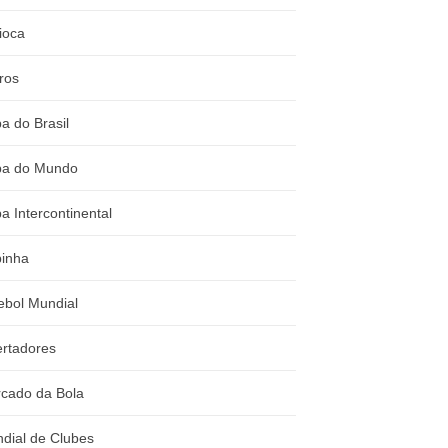
ioca
ros
a do Brasil
a do Mundo
a Intercontinental
inha
ebol Mundial
ertadores
cado da Bola
dial de Clubes