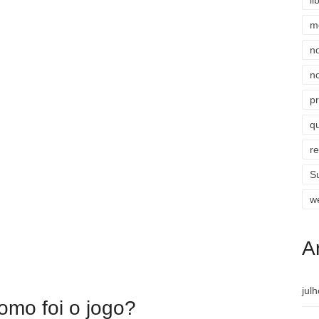
li
m
n
n
p
qu
r
S
w
A
jul
omo foi o jogo?