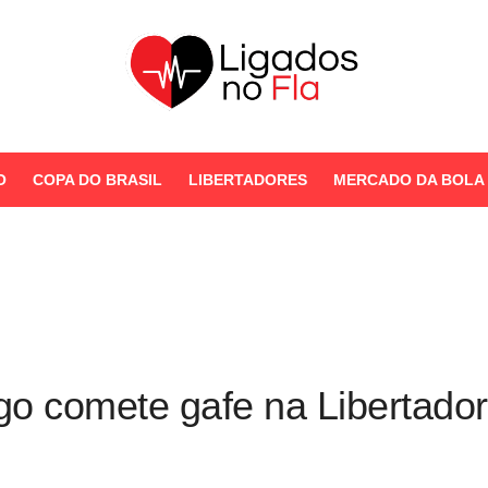
Seu Portal de Notícias do
Flamengo
O
COPA DO BRASIL
LIBERTADORES
MERCADO DA BOLA
STORIES
go comete gafe na Libertador