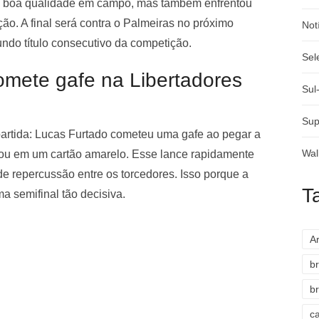
u boa qualidade em campo, mas também enfrentou
ção. A final será contra o Palmeiras no próximo
Not
ndo título consecutivo da competição.
Sel
omete gafe na Libertadores
Sul
Sup
artida: Lucas Furtado cometeu uma gafe ao pegar a
Wal
ltou em um cartão amarelo. Esse lance rapidamente
de repercussão entre os torcedores. Isso porque a
T
a semifinal tão decisiva.
A
br
br
c