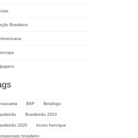
ícias
eção Brasileira
-Americana
ercopa
lpapers
ags
rrascaeta
BAP
Botafogo
asileirão
Brasileirão 2024
asileirão 2025
bruno henrique
ampeonato brasileiro