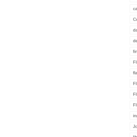
c
C
d
d
fi
F
f
F
F
F
i
J