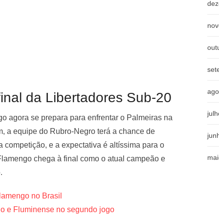
dez
nov
out
set
ago
inal da Libertadores Sub-20
jul
o agora se prepara para enfrentar o Palmeiras na
m, a equipe do Rubro-Negro terá a chance de
jun
a competição, e a expectativa é altíssima para o
mai
 Flamengo chega à final como o atual campeão e
.
lamengo no Brasil
go e Fluminense no segundo jogo