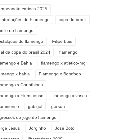
ampeonato carioca 2025
ontratações do Flamengo
copa do brasil
anilo no flamengo
esfalques do flamengo
Filipe Luís
nal da copa do brasil 2024
flamengo
lamengo e Bahia
flamengo x atlético-mg
lamengo x bahia
Flamengo x Botafogo
lamengo x Corinthians
lamengo x Fluminense
flamengo x vasco
luminense
gabigol
gerson
ngressos do jogo do flamengo
orge Jesus
Jorginho
José Boto