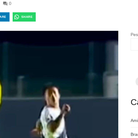
0
ARE
SHARE
Pes
F
p
m
c
a
C
Ami
Bra