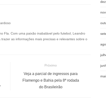
dez
nov
Cardoso
out
no Fla. Com uma paixão inabalável pelo futebol, Leandro
set
a trazer as informações mais precisas e relevantes sobre o
ago
jul
Próximo
jun
P
Veja a parcial de ingressos para
mai
r
Flamengo e Bahia pela 8ª rodada
ó
”
do Brasileirão
x
i