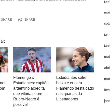
jun
mai
SHARE
SHARE
set
jul
e:
jun
mai
abr
Flamengo x
Estudiantes sofre
mar
inos
Estudiantes: capitão
baixa e encara
com
argentino acredita
Flamengo desfalcado
fev
que vitória sobre
nas quartas da
Rubro-Negro é
Libertadores
jan
possível