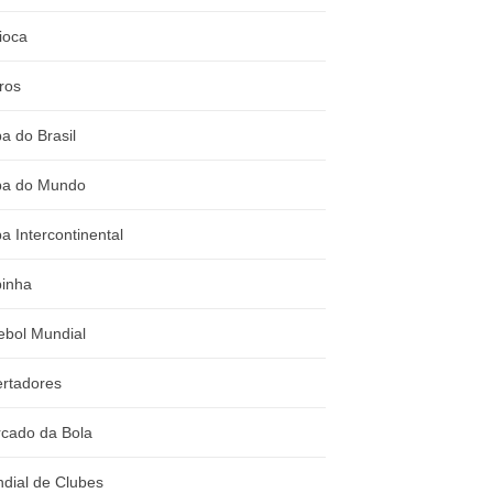
ioca
ros
a do Brasil
a do Mundo
a Intercontinental
inha
ebol Mundial
ertadores
cado da Bola
dial de Clubes