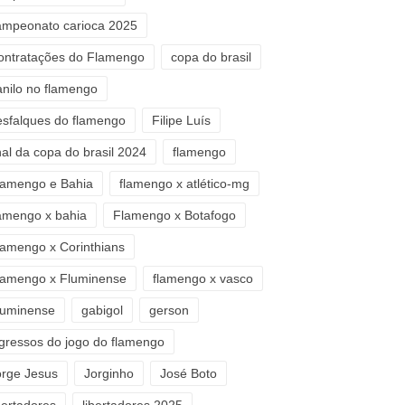
ampeonato carioca 2025
ontratações do Flamengo
copa do brasil
anilo no flamengo
esfalques do flamengo
Filipe Luís
nal da copa do brasil 2024
flamengo
lamengo e Bahia
flamengo x atlético-mg
lamengo x bahia
Flamengo x Botafogo
lamengo x Corinthians
lamengo x Fluminense
flamengo x vasco
luminense
gabigol
gerson
ngressos do jogo do flamengo
orge Jesus
Jorginho
José Boto