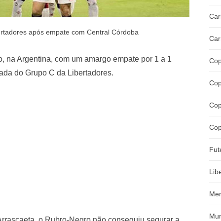
Car
ertadores após empate com Central Córdoba
Car
o, na Argentina, com um amargo empate por 1 a 1
Cop
dada do Grupo C da Libertadores.
Cop
Cop
Cop
Fut
Lib
Mer
Mun
 Arrascaeta, o Rubro-Negro não conseguiu segurar a