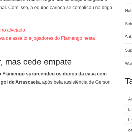
nal. Com isso, a equipe carioca se complicou na briga
Not
Sel
rro alvejado
Sul
iva de assalto a jogadores do Flamengo nesta
Sup
r, mas cede empate
Wal
 o Flamengo surpreendeu os donos da casa com
T
gol de Arrascaeta
, após bela assistência de Gerson.
A
br
br
c