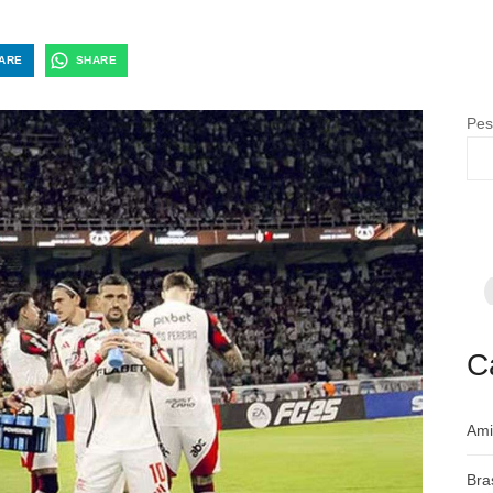
ARE
SHARE
Pes
F
p
m
c
a
C
Ami
Bra