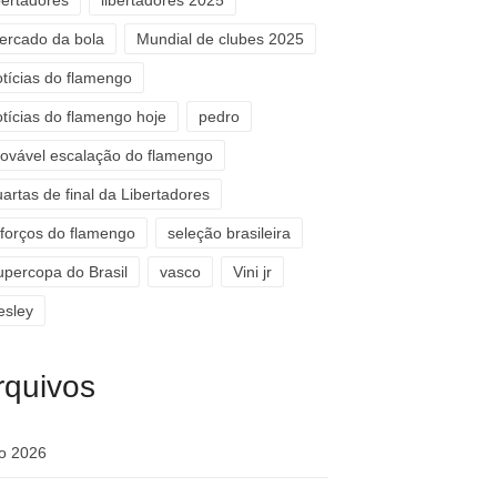
bertadores
libertadores 2025
ercado da bola
Mundial de clubes 2025
otícias do flamengo
otícias do flamengo hoje
pedro
rovável escalação do flamengo
artas de final da Libertadores
eforços do flamengo
seleção brasileira
upercopa do Brasil
vasco
Vini jr
esley
rquivos
ho 2026