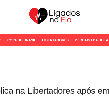
Seu Portal de Notícias do
Flamengo
O
COPA DO BRASIL
LIBERTADORES
MERCADO DA BOLA
STORIES
ica na Libertadores após em