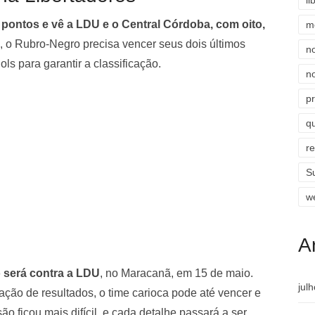
li
pontos e vê a LDU e o Central Córdoba, com oito,
m
 o Rubro-Negro precisa vencer seus dois últimos
n
ls para garantir a classificação.
n
p
qu
r
S
w
A
 será contra a LDU
, no Maracanã, em 15 de maio.
jul
ão de resultados, o time carioca pode até vencer e
o ficou mais difícil, e cada detalhe passará a ser