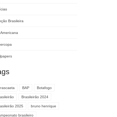
ícias
eção Brasileira
-Americana
ercopa
lpapers
ags
rrascaeta
BAP
Botafogo
asileirão
Brasileirão 2024
asileirão 2025
bruno henrique
ampeonato brasileiro