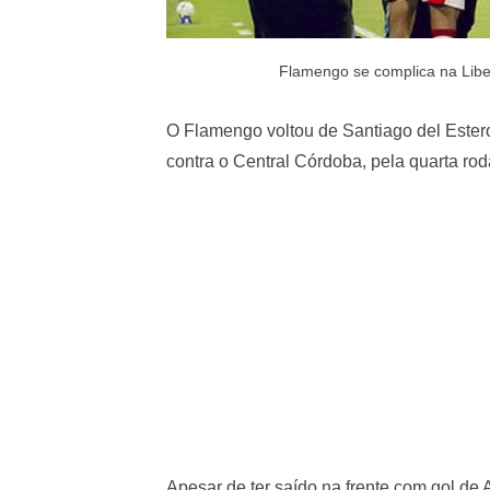
Flamengo se complica na Lib
O Flamengo voltou de Santiago del Ester
contra o Central Córdoba, pela quarta ro
Apesar de ter saído na frente com gol de