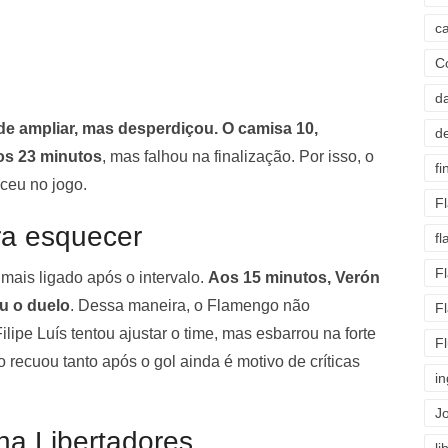
c
C
d
de ampliar, mas desperdiçou. O camisa 10,
d
os 23 minutos
, mas falhou na finalização. Por isso, o
fi
ceu no jogo.
F
a esquecer
f
F
 mais ligado após o intervalo.
Aos 15 minutos, Verón
u o duelo
. Dessa maneira, o Flamengo não
F
ilipe Luís tentou ajustar o time, mas esbarrou na forte
F
recuou tanto após o gol ainda é motivo de críticas
i
J
na Libertadores