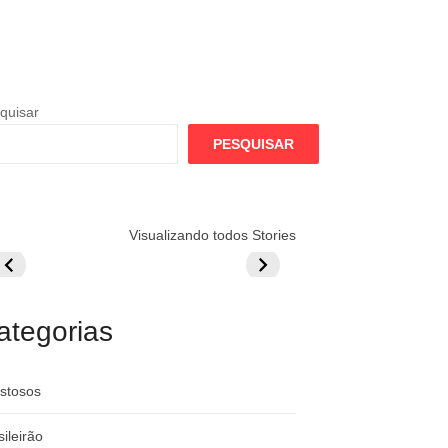
quisar
PESQUISAR
lamengo
Globo quer
Lesão tira
Visualizando todos Stories
repara cartada
rivalizar com
Wesley da Co
ilionária por
CazéTV em
do Mundo
raque
Flamengo x
rgentino
River
ategorias
stosos
sileirão