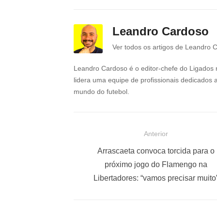
Leandro Cardoso
Ver todos os artigos de Leandro 
Leandro Cardoso é o editor-chefe do Ligados 
lidera uma equipe de profissionais dedicados 
mundo do futebol.
N
Anterior
a
P
Arrascaeta convoca torcida para o
o
próximo jogo do Flamengo na
v
s
Libertadores: “vamos precisar muito
e
t
g
a