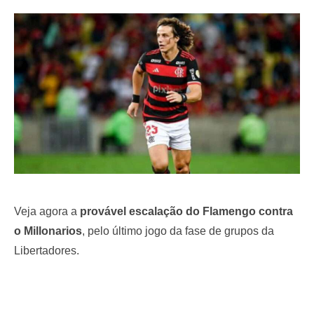
e
d
o
n
Veja agora a
provável escalação do Flamengo contra
o Millonarios
, pelo último jogo da fase de grupos da
Libertadores.