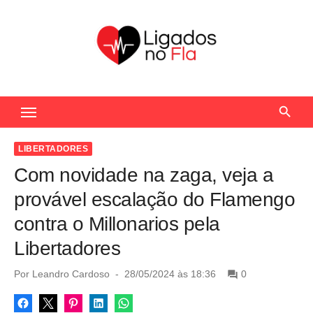
S
k
i
p
t
Seu Portal de Notícias do Flamengo
o
c
o
LIBERTADORES
n
Com novidade na zaga, veja a
t
provável escalação do Flamengo
e
contra o Millonarios pela
n
Libertadores
t
P
Por
Leandro Cardoso
28/05/2024 às 18:36
0
o
s
t