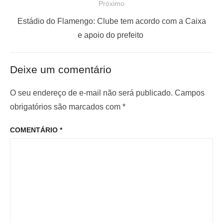
Próximo
g
t
a
a
P
Estádio do Flamengo: Clube tem acordo com a Caixa
ç
n
r
e apoio do prefeito
t
ó
ã
e
x
o
Deixe um comentário
r
i
d
i
m
O seu endereço de e-mail não será publicado.
Campos
e
o
o
obrigatórios são marcados com
*
P
r
p
o
COMENTÁRIO
*
:
o
s
s
t
t
: