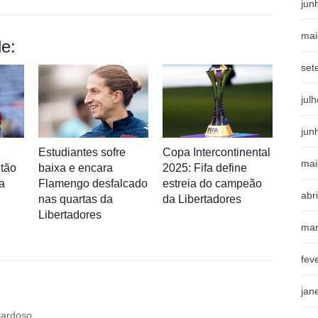
jun
mai
e:
set
jul
jun
Estudiantes sofre
Copa Intercontinental
mai
itão
baixa e encara
2025: Fifa define
a
Flamengo desfalcado
estreia do campeão
abr
nas quartas da
da Libertadores
Libertadores
mar
fev
jan
Cardoso