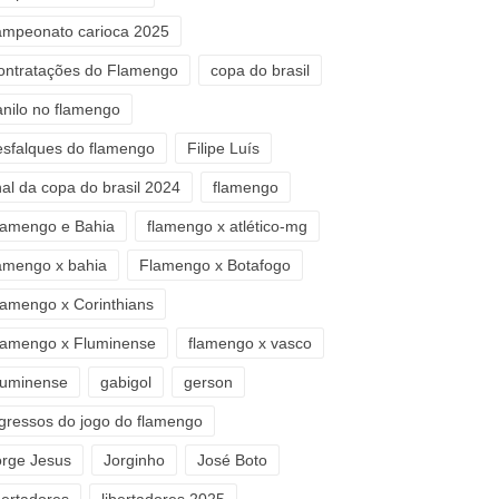
ampeonato carioca 2025
ontratações do Flamengo
copa do brasil
anilo no flamengo
esfalques do flamengo
Filipe Luís
nal da copa do brasil 2024
flamengo
lamengo e Bahia
flamengo x atlético-mg
lamengo x bahia
Flamengo x Botafogo
lamengo x Corinthians
lamengo x Fluminense
flamengo x vasco
luminense
gabigol
gerson
ngressos do jogo do flamengo
orge Jesus
Jorginho
José Boto