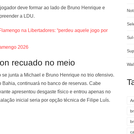
 jogador deve formar ao lado de Bruno Henrique e
Not
rpreender a LDU.
Sel
 Flamengo na Libertadores: “perdeu aquele jogo por
Sul
Flamengo 2026
Sup
on recuado no meio
Wal
 se junta a Michael e Bruno Henrique no trio ofensivo.
T
a o Bahia, continuará no banco de reservas. Cabe
avante apresentou desgaste físico e entrou apenas no
ação inicial seria por opção técnica de Filipe Luís.
A
br
br
c