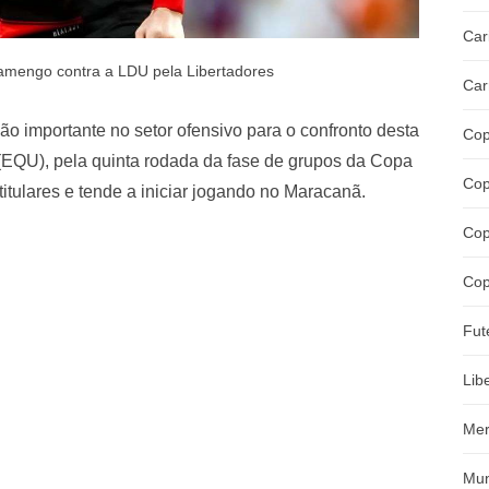
Car
amengo contra a LDU pela Libertadores
Car
 importante no setor ofensivo para o confronto desta
Cop
U (EQU), pela quinta rodada da fase de grupos da Copa
Cop
 titulares e tende a iniciar jogando no Maracanã.
Cop
Cop
Fut
Lib
Mer
Mun