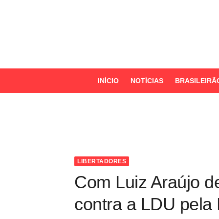
S
k
i
p
t
o
INÍCIO
NOTÍCIAS
BRASILEIRÃ
c
o
n
t
e
n
LIBERTADORES
t
Com Luiz Araújo de
contra a LDU pela 