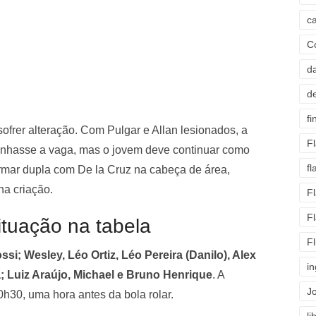
c
C
d
d
fi
frer alteração. Com Pulgar e Allan lesionados, a
F
ganhasse a vaga, mas o jovem deve continuar como
f
rmar dupla com De la Cruz na cabeça de área,
na criação.
F
F
ituação na tabela
F
ssi; Wesley, Léo Ortiz, Léo Pereira (Danilo), Alex
i
; Luiz Araújo, Michael e Bruno Henrique
. A
J
0h30, uma hora antes da bola rolar.