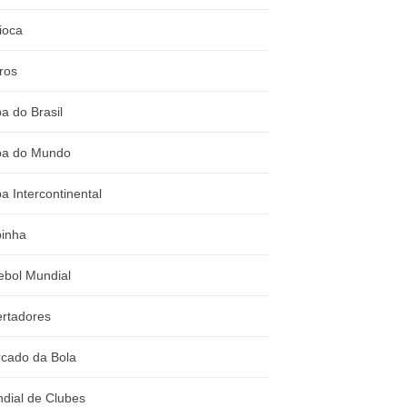
ioca
ros
a do Brasil
a do Mundo
a Intercontinental
inha
ebol Mundial
ertadores
cado da Bola
dial de Clubes