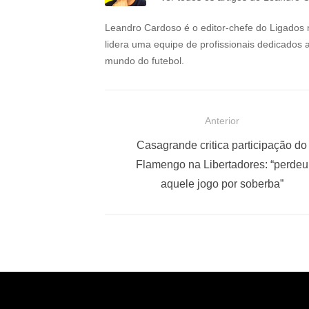
Leandro Cardoso é o editor-chefe do Ligados 
lidera uma equipe de profissionais dedicados 
mundo do futebol.
N
Anterior
a
P
Casagrande critica participação do
o
Flamengo na Libertadores: “perdeu
v
s
aquele jogo por soberba”
e
t
g
a
a
n
t
ç
e
ã
r