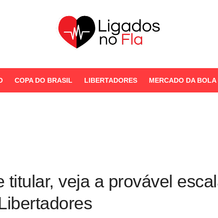
Seu Portal de Notícias do
Flamengo
O
COPA DO BRASIL
LIBERTADORES
MERCADO DA BOLA
STORIES
 titular, veja a provável es
Libertadores