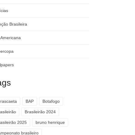
ícias
eção Brasileira
-Americana
ercopa
lpapers
ags
rrascaeta
BAP
Botafogo
asileirão
Brasileirão 2024
asileirão 2025
bruno henrique
ampeonato brasileiro