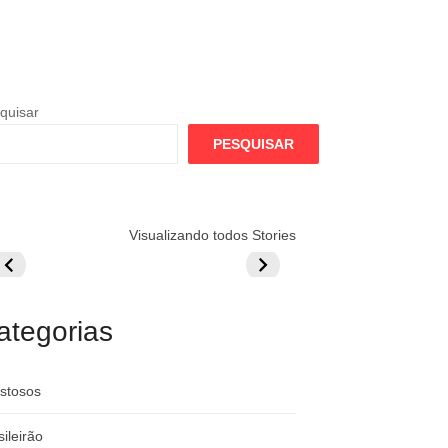
quisar
PESQUISAR
lamengo
Globo quer
Lesão tira
Visualizando todos Stories
repara cartada
rivalizar com
Wesley da Co
ilionária por
CazéTV em
do Mundo
raque
Flamengo x
rgentino
River
ategorias
stosos
sileirão