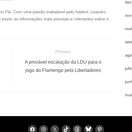
dez
no Fla. Com uma paixão inabalável pelo futebol, Leandro
nov
a trazer as informações mais precisas e relevantes sobre o
out
set
Próximo
ago
P
A provável escalação da LDU para o
jul
r
jogo do Flamengo pela Libertadores
ó
jun
x
i
mai
m
o
p
o
F
I
X
T
T
B
P