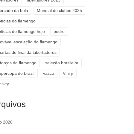
bertadores
libertadores 2025
ercado da bola
Mundial de clubes 2025
otícias do flamengo
otícias do flamengo hoje
pedro
rovável escalação do flamengo
artas de final da Libertadores
eforços do flamengo
seleção brasileira
upercopa do Brasil
vasco
Vini jr
esley
rquivos
ho 2026