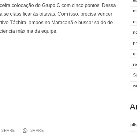
li
rceira colocação do Grupo C com cinco pontos. Dessa
m
se classificar às oitavas. Com isso, precisa vencer
n
rtivo Táchira, ambos no Maracanã e buscar saldo de
ficiência máxima da equipe.
n
p
qu
r
S
w
A
jul
SHARE
SHARE