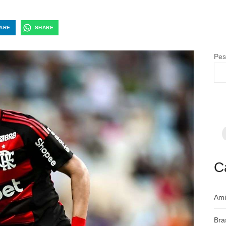
ARE
SHARE
Pes
F
p
m
c
a
C
Ami
Bra