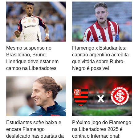
Mesmo suspenso no
Flamengo x Estudiantes:
Brasileirão, Bruno
capitão argentino acredita
Henrique deve estar em
que vitória sobre Rubro-
campo na Libertadores
Negro é possível
Estudiantes sofre baixa e
Próximo jogo do Flamengo
encara Flamengo
na Libertadores 2025 é
desfalcado nas quartas da
contra o Internacional;