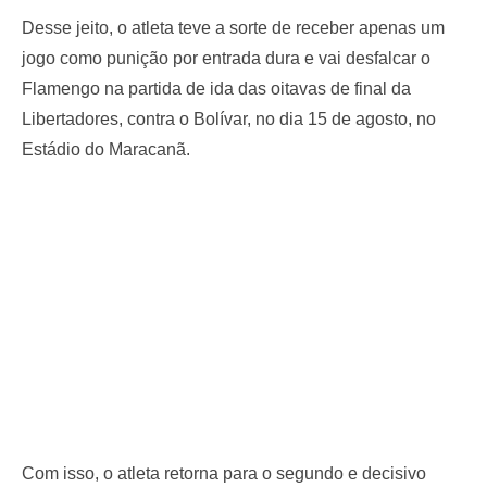
Desse jeito, o atleta teve a sorte de receber apenas um
jogo como punição por entrada dura e vai desfalcar o
Flamengo na partida de ida das oitavas de final da
Libertadores, contra o Bolívar, no dia 15 de agosto, no
Estádio do Maracanã.
Com isso, o atleta retorna para o segundo e decisivo