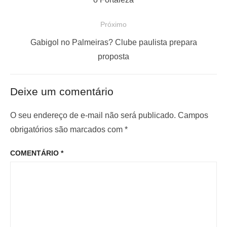
e
s
Próximo
g
t
a
a
P
Gabigol no Palmeiras? Clube paulista prepara
ç
n
r
proposta
t
ó
ã
e
x
o
Deixe um comentário
r
i
d
i
m
O seu endereço de e-mail não será publicado.
Campos
e
o
o
obrigatórios são marcados com
*
P
r
p
o
COMENTÁRIO
*
:
o
s
s
t
t
: