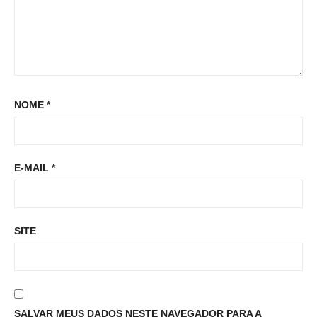
NOME
*
E-MAIL
*
SITE
SALVAR MEUS DADOS NESTE NAVEGADOR PARA A