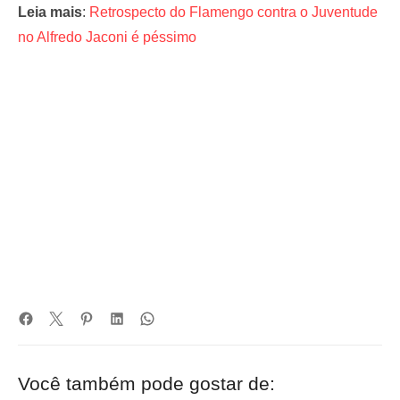
Leia mais
:
Retrospecto do Flamengo contra o Juventude
no Alfredo Jaconi é péssimo
Você também pode gostar de: