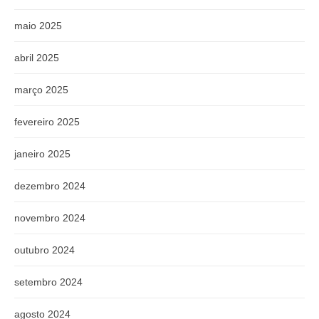
maio 2025
abril 2025
março 2025
fevereiro 2025
janeiro 2025
dezembro 2024
novembro 2024
outubro 2024
setembro 2024
agosto 2024