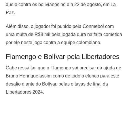
duelo contra os bolivianos no dia 22 de agosto, em La
Paz.
Além disso, o jogador foi punido pela Conmebol com
uma multa de R$8 mil pela jogada dura na falta cometida
por ele neste jogo contra a equipe colombiana.
Flamengo e Bolívar pela Libertadores
Cabe ressaltar, que o Flamengo vai precisar da ajuda de
Bruno Henrique assim como de todo o elenco para este
desafio diante do Bolívar, pelas oitavas de final da
Libertadores 2024.