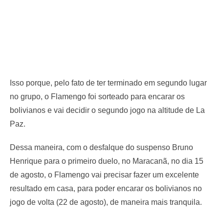
Isso porque, pelo fato de ter terminado em segundo lugar
no grupo, o Flamengo foi sorteado para encarar os
bolivianos e vai decidir o segundo jogo na altitude de La
Paz.
Dessa maneira, com o desfalque do suspenso Bruno
Henrique para o primeiro duelo, no Maracanã, no dia 15
de agosto, o Flamengo vai precisar fazer um excelente
resultado em casa, para poder encarar os bolivianos no
jogo de volta (22 de agosto), de maneira mais tranquila.