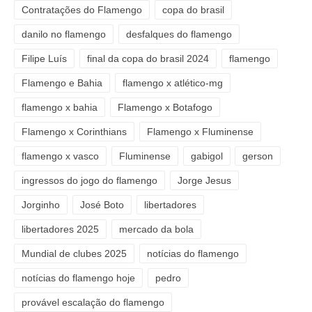
Contratações do Flamengo
copa do brasil
danilo no flamengo
desfalques do flamengo
Filipe Luís
final da copa do brasil 2024
flamengo
Flamengo e Bahia
flamengo x atlético-mg
flamengo x bahia
Flamengo x Botafogo
Flamengo x Corinthians
Flamengo x Fluminense
flamengo x vasco
Fluminense
gabigol
gerson
ingressos do jogo do flamengo
Jorge Jesus
Jorginho
José Boto
libertadores
libertadores 2025
mercado da bola
Mundial de clubes 2025
notícias do flamengo
notícias do flamengo hoje
pedro
provável escalação do flamengo